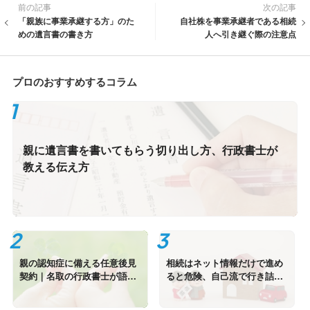
前の記事
次の記事
「親族に事業承継する方」のた
自社株を事業承継者である相続
めの遺言書の書き方
人へ引き継ぐ際の注意点
プロのおすすめするコラム
親に遺言書を書いてもらう切り出し方、行政書士が
教える伝え方
親の認知症に備える任意後見
相続はネット情報だけで進め
契約｜名取の行政書士が語
ると危険、自己流で行き詰ま
る、備えの価値
る前に知るべきこと