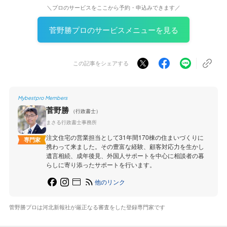
＼プロのサービスをここから予約・申込みできます／
菅野勝プロのサービスメニューを見る
この記事をシェアする
Mybestpro Members
菅野勝
（行政書士）
まさる行政書士事務所
注文住宅の営業担当として31年間170棟の住まいづくりに
専門家
携わって来ました。その豊富な経験、顧客対応力を生かし
遺言相続、成年後見、外国人サポートを中心に相談者の暮
らしに寄り添ったサポートを行います。
他のリンク
菅野勝プロは河北新報社が厳正なる審査をした登録専門家です