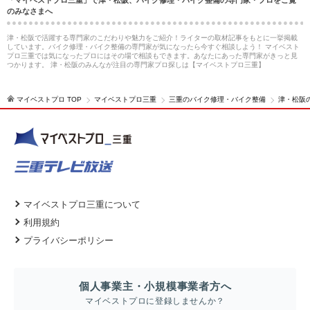
「マイベストプロ三重」で津・松阪、バイク修理・バイク整備の専門家・プロをご覧
のみなさまへ
津・松阪で活躍する専門家のこだわりや魅力をご紹介！ライターの取材記事をもとに一挙掲載
しています。バイク修理・バイク整備の専門家が気になったら今すぐ相談しよう！ マイベスト
プロ三重では気になったプロにはその場で相談もできます。あなたにあった専門家がきっと見
つかります。 津・松阪のみんなが注目の専門家プロ探しは【マイベストプロ三重】
マイベストプロ TOP
マイベストプロ三重
三重のバイク修理・バイク整備
津・松阪
マイベストプロ三重について
利用規約
プライバシーポリシー
個人事業主・小規模事業者方へ
マイベストプロに登録しませんか？