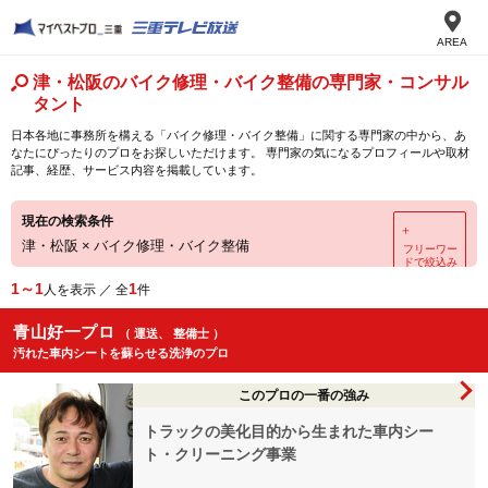
AREA
津・松阪のバイク修理・バイク整備の専門家・コンサル
タント
日本各地に事務所を構える「バイク修理・バイク整備」に関する専門家の中から、あ
なたにぴったりのプロをお探しいただけます。 専門家の気になるプロフィールや取材
記事、経歴、サービス内容を掲載しています。
現在の検索条件
＋
津・松阪
×
バイク修理・バイク整備
フリーワー
ドで絞込み
1～1
1
人を表示 ／ 全
件
青山好一プロ
（ 運送、 整備士 ）
汚れた車内シートを蘇らせる洗浄のプロ
このプロの一番の強み
トラックの美化目的から生まれた車内シー
ト・クリーニング事業