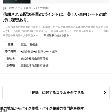
[津・松阪／バイク修理・バイク整備]
信頼される配送事業のポイントは、美しい車内シートの維
持に秘密あり。
三重県津市の中南部に位置する庄田町は、のどかな農村地帯と工業団地が周囲に点在する静
かな町。この地に昭和56年に設立された『青山商店荷役』は、主に地元の製菓メーカー・自動
車部品や県内外の大手製造メー...
取材記事の続きを見る≫
職種
運送、 整備士
専門分野
■綜合物流■自動車シート洗浄
会社名
株式会社青山商店荷役
所在地
三重県津市庄田町1915
「趣味」に関するコラムを全て見る
他の地域からバイク修理・バイク整備の専門家を探す
中部