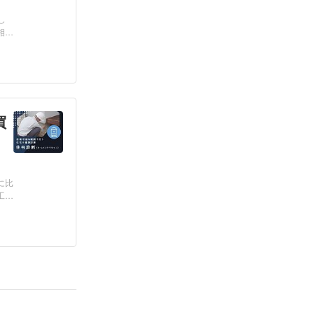
し
相
買
に比
工不