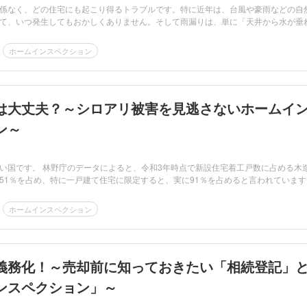
係なく、どの住宅にも起こり得るトラブルです。特に近年は、台風や豪雨などの自
て、いつ発生してもおかしくありません。そして雨漏りは、単に「天井から水が垂
ホームインスペクション
は大丈夫？～シロアリ被害を見逃さないホームイ
ン～
い国です。 林野庁のデータによると、令和3年時点で新設住宅着工戸数に占める木
51％を占め、特に一戸建て住宅に限定すると、実に91％を占めると言われています
ホームインスペクション
義務化！～売却前に知っておきたい「相続登記」
ンスペクション」～