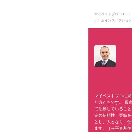
マイベストプロ TOP
ホームインスペクション
マイベストプロに掲
た方たちです。 審
て活動していること
定の信頼性・実績を
とし、人となり、仕
ます。［→
審査基準