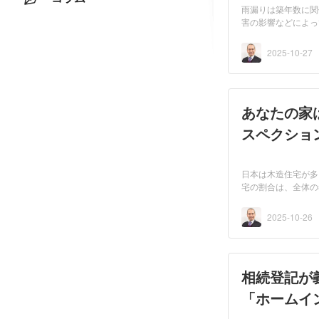
雨漏りは築年数に関
害の影響などによっ
て...
2025-10-27
あなたの家
スペクショ
日本は木造住宅が多
宅の割合は、全体の
そ...
2025-10-26
相続登記が
「ホームイ