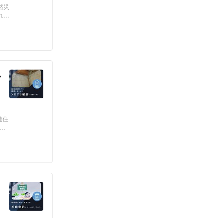
然災
れ
ン
造住
。
と