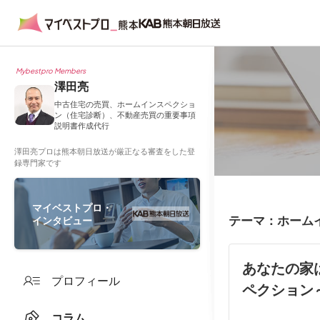
Mybestpro Members
澤田亮
中古住宅の売買、ホームインスペクショ
ン（住宅診断）、不動産売買の重要事項
説明書作成代行
澤田亮プロは熊本朝日放送が厳正なる審査をした登
録専門家です
マイベストプロ・
テーマ：ホーム
インタビュー
あなたの家
プロフィール
ペクション
コラム