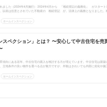
ました（2024年4月施行） 2024年4月から 「相続登記の義務化」 がスタート
、以前は任意とされていた不動産の 相続登記 が、法律上の義務となりました。
ホームインスペクション
ンスペクション」とは？ 〜安心して中古住宅を売
〜
昇傾向にある近年、中古住宅の購入を検討する方が増えています。中古住宅は新築
、立地条件の良い物件を選べる点が魅力ですが、外観はきれいでも内部に劣化や施
ホームインスペクション