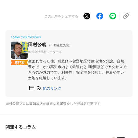
この記事をシェアする
Mybestpro Members
田村公範
（不動産販売業）
株式会社田村モータース
生まれ育った佐川町及び斗賀野地区で住宅地を分譲。自然
専門家
豊かで、かつ高知市内まで鉄道だと1時間ほどでアクセスで
きるのが魅力です。利便性、安全性を吟味し、住みやすい
土地を厳選しています。
他のリンク
田村公範プロは高知放送が厳正なる審査をした登録専門家です
関連するコラム