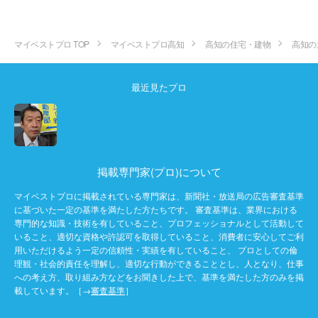
マイベストプロ TOP
マイベストプロ高知
高知の住宅・建物
高知の
最近見たプロ
掲載専門家(プロ)について
マイベストプロに掲載されている専門家は、新聞社・放送局の広告審査基準
に基づいた一定の基準を満たした方たちです。 審査基準は、業界における
専門的な知識・技術を有していること、プロフェッショナルとして活動して
いること、適切な資格や許認可を取得していること、消費者に安心してご利
用いただけるよう一定の信頼性・実績を有していること、 プロとしての倫
理観・社会的責任を理解し、適切な行動ができることとし、人となり、仕事
への考え方、取り組み方などをお聞きした上で、基準を満たした方のみを掲
載しています。［→
審査基準
］