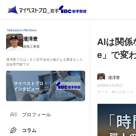
Mybestpro Members
AIは関係
瀧澤豊
屋根工事業
e」で変
瀧澤豊プロはＩＢＣ岩手放送が厳正なる審査をした
登録専門家です
瀧澤豊
マイベストプロ・
2026年4月29日
インタビュー
テーマ：
AIとロボット
プロフィール
コラム