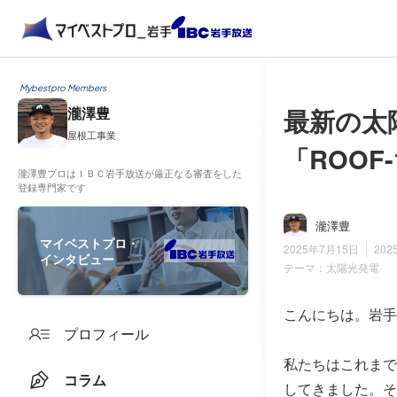
Mybestpro Members
最新の太
瀧澤豊
屋根工事業
「ROOF-
瀧澤豊プロはＩＢＣ岩手放送が厳正なる審査をした
登録専門家です
瀧澤豊
マイベストプロ・
2025年7月15日
202
インタビュー
テーマ：
太陽光発電
こんにちは。岩手
プロフィール
私たちはこれまで
コラム
してきました。そ