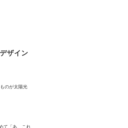
だデザイン
ものが太陽光
じめて「あ、これ