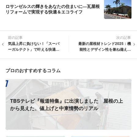
ロサンゼルスの輝きをあなたの住まいに―瓦屋根
リフォームで実現する快適＆エコライフ
前の記事
次の記事
気温上昇に負けない！「スーパ
最新の屋根材トレンド2025：機
ーガルテクト」で叶える快適・
能性とデザイン性を兼ね備えた
省エネな屋根リフォーム
進化
プロのおすすめするコラム
TBSテレビ『報道特集』に出演しました 屋根の上
から見えた、値上げと中東情勢のリアル