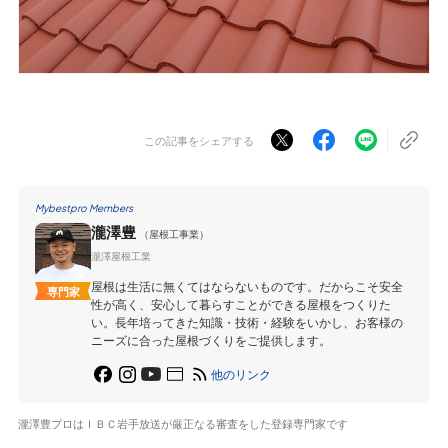
この記事をシェアする
Mybestpro Members
瀧澤豊
（屋根工事業）
瀧澤屋根工業
屋根は生活に無くてはならないものです。だからこそ安全
専門家
性が高く、安心して暮らすことができる屋根をつくりた
い。長年培ってきた知識・技術・経験をいかし、お客様の
ニーズに合った屋根づくりをご提供します。
他のリンク
瀧澤豊プロはＩＢＣ岩手放送が厳正なる審査をした登録専門家です