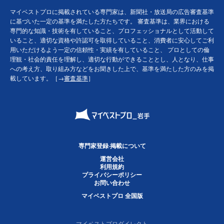
マイベストプロに掲載されている専門家は、新聞社・放送局の広告審査基準
に基づいた一定の基準を満たした方たちです。 審査基準は、業界における
専門的な知識・技術を有していること、プロフェッショナルとして活動して
いること、適切な資格や許認可を取得していること、消費者に安心してご利
用いただけるよう一定の信頼性・実績を有していること、 プロとしての倫
理観・社会的責任を理解し、適切な行動ができることとし、人となり、仕事
への考え方、取り組み方などをお聞きした上で、基準を満たした方のみを掲
載しています。［→
審査基準
］
専門家登録·掲載について
運営会社
利用規約
プライバシーポリシー
お問い合わせ
マイベストプロ 全国版
マイベストプロダイレクト