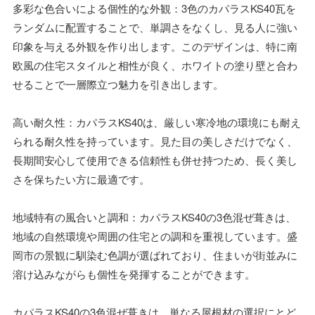
多彩な色合いによる個性的な外観：3色のカパラスKS40瓦を
ランダムに配置することで、単調さをなくし、見る人に強い
印象を与える外観を作り出します。このデザインは、特に南
欧風の住宅スタイルと相性が良く、ホワイトの塗り壁と合わ
せることで一層際立つ魅力を引き出します。
高い耐久性：カパラスKS40は、厳しい寒冷地の環境にも耐え
られる耐久性を持っています。見た目の美しさだけでなく、
長期間安心して使用できる信頼性も併せ持つため、長く美し
さを保ちたい方に最適です。
地域特有の風合いと調和：カパラスKS40の3色混ぜ葺きは、
地域の自然環境や周囲の住宅との調和を重視しています。盛
岡市の景観に馴染む色調が選ばれており、住まいが街並みに
溶け込みながらも個性を発揮することができます。
カパラスKS40の3色混ぜ葺きは、単なる屋根材の選択にとど