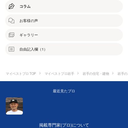
コラム
お客様の声
ギャラリー
自由記入欄（1）
マイベストプロ TOP
マイベストプロ岩手
岩手の住宅・建物
岩手の
最近見たプロ
掲載専門家(プロ)について