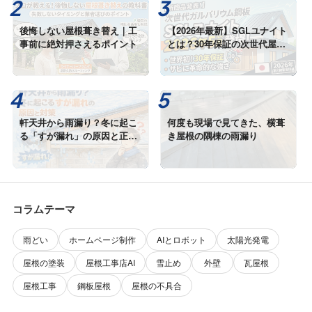
後悔しない屋根葺き替え｜工
【2026年最新】SGLユナイト
事前に絶対押さえるポイント
とは？30年保証の次世代屋根
材
軒天井から雨漏り？冬に起こ
何度も現場で見てきた、横葺
る「すが漏れ」の原因と正し
き屋根の隅棟の雨漏り
い対策
コラムテーマ
雨どい
ホームページ制作
AIとロボット
太陽光発電
屋根の塗装
屋根工事店AI
雪止め
外壁
瓦屋根
屋根工事
鋼板屋根
屋根の不具合