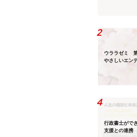
ウララゼミ 
やさしいエン
座
行政書士がで
支援との連携