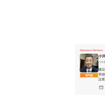
Mybestpro Members
小
行政
建設
実績
専門家
設業