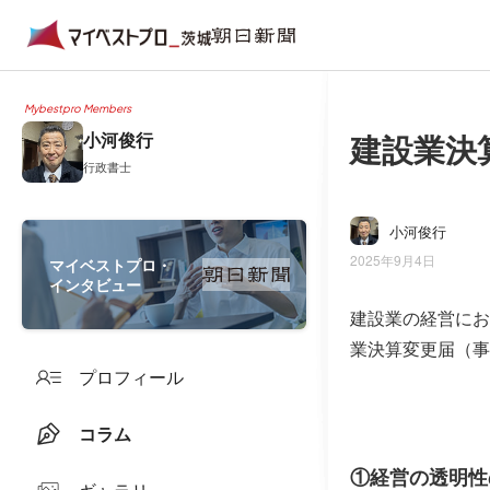
Mybestpro Members
建設業決
小河俊行
行政書士
小河俊行
2025年9月4日
マイベストプロ・
インタビュー
建設業の経営にお
業決算変更届（事
プロフィール
コラム
①経営の透明性