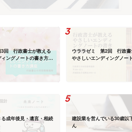
第3回 行政書士が教える
ウララゼミ 第2回 行政書
ディングノートの書き方講
やさしいエンディングノー
座の開催
きる成年後見・遺言・相続
建設業を営んでいる30歳以
ん