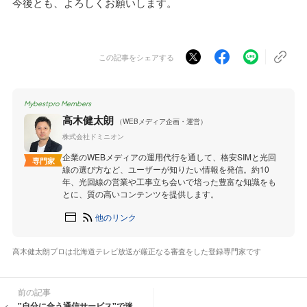
今後とも、よろしくお願いします。
この記事をシェアする
Mybestpro Members
高木健太朗
（WEBメディア企画・運営）
株式会社ドミニオン
企業のWEBメディアの運用代行を通して、格安SIMと光回
専門家
線の選び方など、ユーザーが知りたい情報を発信。約10
年、光回線の営業や工事立ち会いで培った豊富な知識をも
とに、質の高いコンテンツを提供します。
他のリンク
高木健太朗プロは北海道テレビ放送が厳正なる審査をした登録専門家です
前の記事
"自分に合う通信サービス"で迷