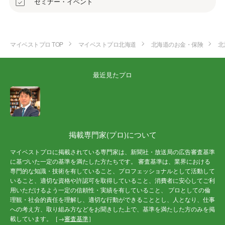
セミナー・イベント
マイベストプロ TOP
マイベストプロ北海道
北海道のお金・保険
北
最近見たプロ
掲載専門家(プロ)について
マイベストプロに掲載されている専門家は、新聞社・放送局の広告審査基準
に基づいた一定の基準を満たした方たちです。 審査基準は、業界における
専門的な知識・技術を有していること、プロフェッショナルとして活動して
いること、適切な資格や許認可を取得していること、消費者に安心してご利
用いただけるよう一定の信頼性・実績を有していること、 プロとしての倫
理観・社会的責任を理解し、適切な行動ができることとし、人となり、仕事
への考え方、取り組み方などをお聞きした上で、基準を満たした方のみを掲
載しています。［→
審査基準
］