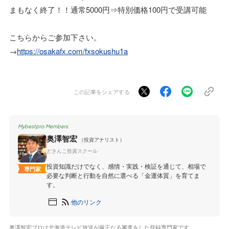
まもなく終了！！通常5000円⇒特別価格100円で受講可能
こちらからご参加下さい。
→
https://osakafx.com/fxsokushu1a
この記事をシェアする
Mybestpro Members
奥澤智宏
（投資アナリスト）
どさんこ投資スクール
投資知識だけでなく、感情・実践・検証を通じて、相場で
専門家
必要な判断と行動を自然に選べる「金運体質」を育てま
す。
他のリンク
奥澤智宏プロは北海道テレビ放送が厳正なる審査をした登録専門家です