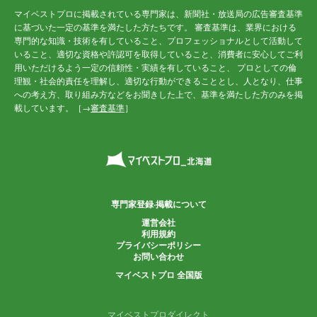
マイベストプロに掲載されている専門家は、新聞社・放送局の広告審査基準
に基づいた一定の基準を満たした方たちです。 審査基準は、業界における
専門的な知識・技術を有していること、プロフェッショナルとして活動して
いること、適切な資格や許認可を取得していること、消費者に安心してご利
用いただけるよう一定の信頼性・実績を有していること、 プロとしての倫
理観・社会的責任を理解し、適切な行動ができることとし、人となり、仕事
への考え方、取り組み方などをお聞きした上で、基準を満たした方のみを掲
載しています。［→
審査基準
］
専門家登録·掲載について
運営会社
利用規約
プライバシーポリシー
お問い合わせ
マイベストプロ 全国版
マイベストプロダイレクト