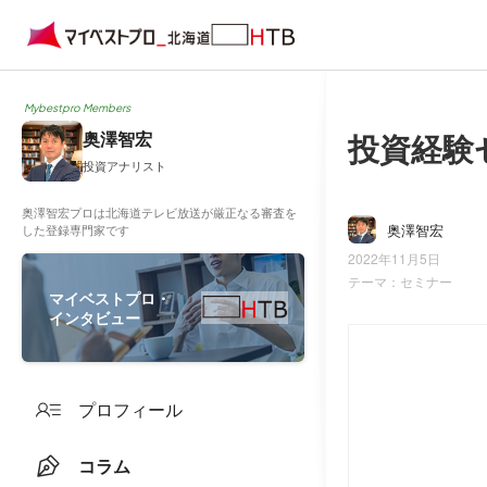
Mybestpro Members
投資経験
奥澤智宏
投資アナリスト
奥澤智宏プロは北海道テレビ放送が厳正なる審査を
奥澤智宏
した登録専門家です
2022年11月5日
テーマ：
セミナー
マイベストプロ・
インタビュー
プロフィール
コラム