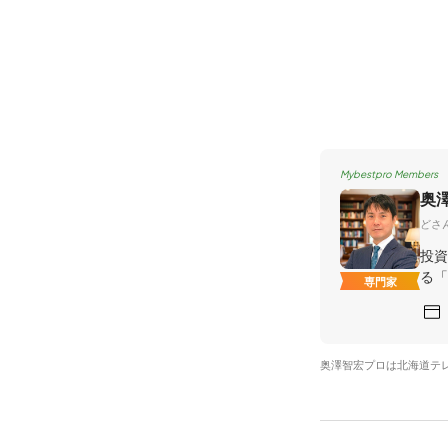
Mybestpro Members
奥
どさ
投資
る「
専門家
奥澤智宏プロは北海道テ