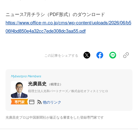
ニュース7月チラシ（PDF形式）のダウンロード
https://www.office-m.co.jp/cms/wp-content/uploads/2026/06/b5
06f4bd850e4a32cc7ede308dc3aa55.pdf
この記事をシェアする
Mybestpro Members
光廣昌史
（税理士）
税理士法人光和パートナーズ／株式会社オフィスミツヒロ
他のリンク
専門家
光廣昌史プロは中国新聞社が厳正なる審査をした登録専門家です