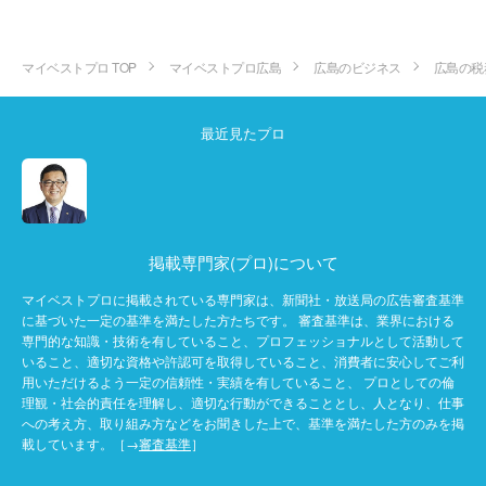
マイベストプロ TOP
マイベストプロ広島
広島のビジネス
広島の税
最近見たプロ
掲載専門家(プロ)について
マイベストプロに掲載されている専門家は、新聞社・放送局の広告審査基準
に基づいた一定の基準を満たした方たちです。 審査基準は、業界における
専門的な知識・技術を有していること、プロフェッショナルとして活動して
いること、適切な資格や許認可を取得していること、消費者に安心してご利
用いただけるよう一定の信頼性・実績を有していること、 プロとしての倫
理観・社会的責任を理解し、適切な行動ができることとし、人となり、仕事
への考え方、取り組み方などをお聞きした上で、基準を満たした方のみを掲
載しています。［→
審査基準
］