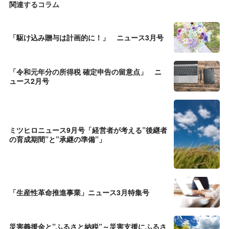
関連するコラム
「駆け込み贈与は計画的に！」 ニュース3月号
「令和元年分の所得税 確定申告の留意点」 ニ
ュース2月号
ミツヒロニュース9月号「経営者が考える”後継者
の育成期間”と”承継の準備”」
「生産性革命推進事業」ニュース3月特集号
災害義援金と”ふるさと納税”～災害支援にふるさ