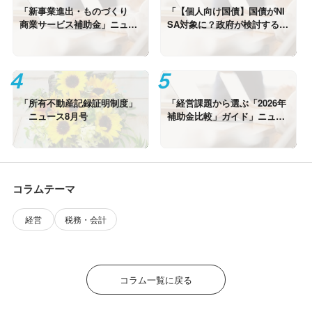
「新事業進出・ものづくり
「【個人向け国債】国債がNI
商業サービス補助金」ニュー
SA対象に？政府が検討する魅
ス8月特集号②
力向上策とは」ニュース8月特
集号①
「所有不動産記録証明制度」
「経営課題から選ぶ「2026年
ニュース8月号
補助金比較」ガイド」ニュー
ス7月特集号①
コラムテーマ
経営
税務・会計
コラム一覧に戻る