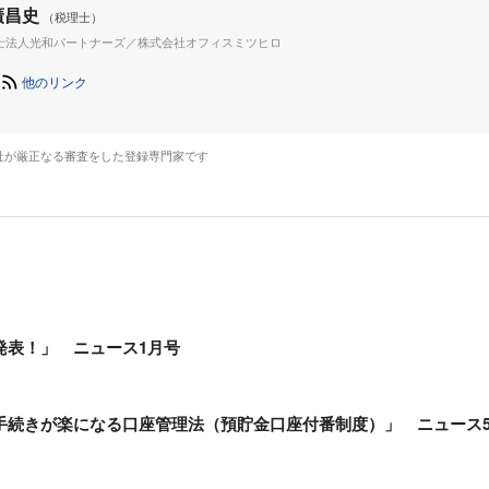
廣昌史
（税理士）
士法人光和パートナーズ／株式会社オフィスミツヒロ
他のリンク
社が厳正なる審査をした登録専門家です
発表！」 ニュース1月号
手続きが楽になる口座管理法（預貯金口座付番制度）」 ニュース