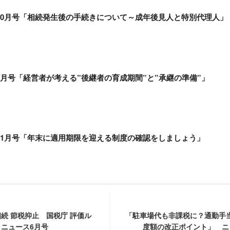
10月号「相続発生後の手続きについて～成年後見人と特別代理人」
月号「経営者が考える”後継者の育成期間”と”承継の準備”」
11月号「年末に適用期限を迎える制度の確認をしましょう」
続 節税抑止 国税庁 評価ル
「駐車場代も非課税に？通勤手
ニュース6月号
度額の改正ポイント」 ニ