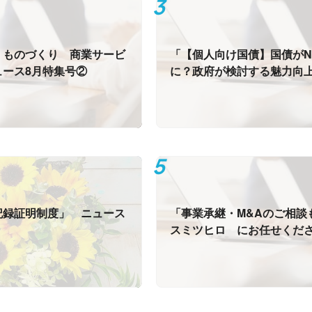
・ものづくり 商業サービ
「【個人向け国債】国債がN
ュース8月特集号②
に？政府が検討する魅力向
ュース8月特集号①
記録証明制度」 ニュース
「事業承継・M&Aのご相談
スミツヒロ にお任せくだ
ース7月 チラシ