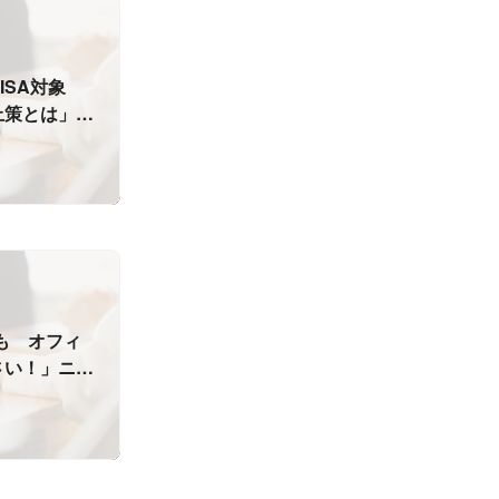
ISA対象
上策とは」ニ
も オフィ
さい！」ニュ