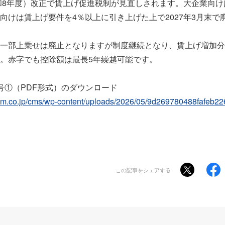
和8年度）改正で賃上げ促進税制が見直しされます。大企業向けは
向けは賃上げ要件を4％以上に引き上げた上で2027年3月末で
一部上乗せは廃止となりますが制度継続となり、賃上げ増加分
。赤字でも控除額は最長5年繰越可能です。
号①（PDF形式）のダウンロード
ce-m.co.jp/cms/wp-content/uploads/2026/05/9d269780488fafeb
この記事をシェアする