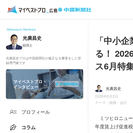
Mybestpro Members
「中小企
光廣昌史
税理士
る！ 2
光廣昌史プロは中国新聞社が厳正なる審査をした登
ス6月特
録専門家です
マイベストプロ・
インタビュー
光廣昌史
2026年6月2日
テーマ：
税務・会計
プロフィール
ミツヒロニュース
年度賃上げ促進税
コラム