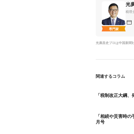
光
税理
専門家
光廣昌史プロは中国新聞
関連するコラム
「税制改正大綱、
「相続や災害時の
月号