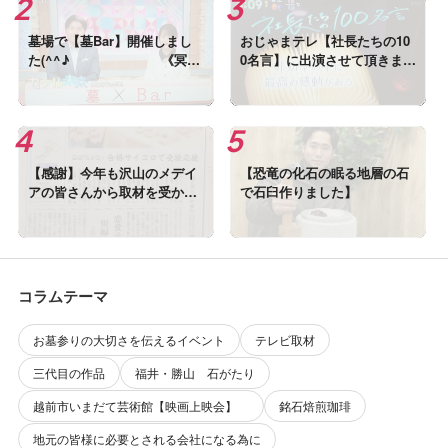
墓場で【墓Bar】開催しまし
おじゃまテレ【社長たちの10
た(^^♪ 《冥界
0名言】に出演させて頂きまし
と現世のあいだにあるバー》
た
【感謝】今年も沢山のメデイ
【恐竜の化石の眠る地層の石
アの皆さんから取材を受かま
で石臼作りました】
した!(^^)!
コラムテーマ
お墓参りの大切さを伝えるイベント
テレビ取材
三代目の作品
福井・勝山 石がたり
越前市いまだて芸術館【映画上映会】
銘石焙煎珈琲
地元の皆様に必要とされる会社になる為に