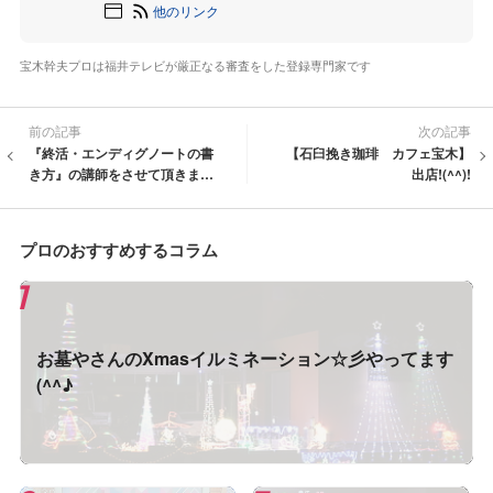
他のリンク
宝木幹夫プロは福井テレビが厳正なる審査をした登録専門家です
前の記事
次の記事
『終活・エンディグノートの書
【石臼挽き珈琲 カフェ宝木】
き方』の講師をさせて頂きまし
出店!(^^)!
た(^^♪
プロのおすすめするコラム
お墓やさんのXmasイルミネーション☆彡やってます
(^^♪