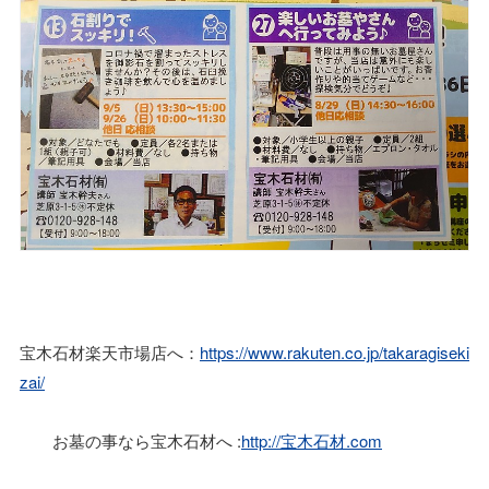
宝木石材楽天市場店へ：
https://www.rakuten.co.jp/takaragiseki
zai/
お墓の事なら宝木石材へ :
http://宝木石材.com