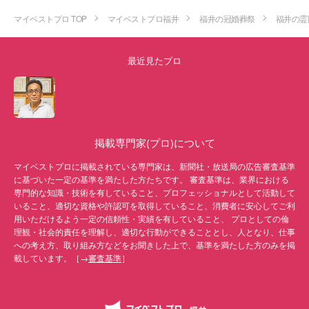
マイベストプロ TOP
マイベストプロ福井
福井の冠婚葬祭
福井の霊
最近見たプロ
掲載専門家(プロ)について
マイベストプロに掲載されている専門家は、新聞社・放送局の広告審査基準
に基づいた一定の基準を満たした方たちです。 審査基準は、業界における
専門的な知識・技術を有していること、プロフェッショナルとして活動して
いること、適切な資格や許認可を取得していること、消費者に安心してご利
用いただけるよう一定の信頼性・実績を有していること、 プロとしての倫
理観・社会的責任を理解し、適切な行動ができることとし、人となり、仕事
への考え方、取り組み方などをお聞きした上で、基準を満たした方のみを掲
載しています。［→
審査基準
］