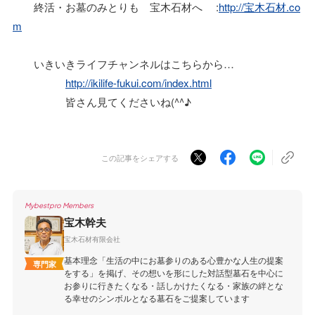
終活・お墓のみとりも 宝木石材へ :
http://宝木石材.co
m
いきいきライフチャンネルはこちらから…
http://ikilife-fukui.com/index.html
皆さん見てくださいね(^^♪
この記事をシェアする
Mybestpro Members
宝木幹夫
宝木石材有限会社
基本理念「生活の中にお墓参りのある心豊かな人生の提案
専門家
をする」を掲げ、その想いを形にした対話型墓石を中心に
お参りに行きたくなる・話しかけたくなる・家族の絆とな
る幸せのシンボルとなる墓石をご提案しています