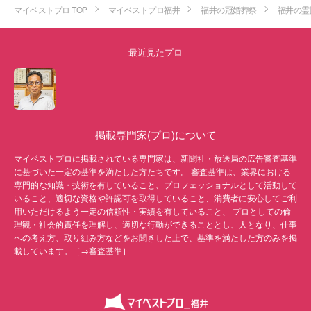
マイベストプロ TOP
マイベストプロ福井
福井の冠婚葬祭
福井の霊
最近見たプロ
掲載専門家(プロ)について
マイベストプロに掲載されている専門家は、新聞社・放送局の広告審査基準
に基づいた一定の基準を満たした方たちです。 審査基準は、業界における
専門的な知識・技術を有していること、プロフェッショナルとして活動して
いること、適切な資格や許認可を取得していること、消費者に安心してご利
用いただけるよう一定の信頼性・実績を有していること、 プロとしての倫
理観・社会的責任を理解し、適切な行動ができることとし、人となり、仕事
への考え方、取り組み方などをお聞きした上で、基準を満たした方のみを掲
載しています。［→
審査基準
］