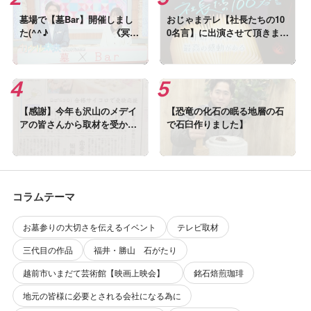
墓場で【墓Bar】開催しまし
おじゃまテレ【社長たちの10
た(^^♪ 《冥界
0名言】に出演させて頂きまし
と現世のあいだにあるバー》
た
【感謝】今年も沢山のメデイ
【恐竜の化石の眠る地層の石
アの皆さんから取材を受かま
で石臼作りました】
した!(^^)!
コラムテーマ
お墓参りの大切さを伝えるイベント
テレビ取材
三代目の作品
福井・勝山 石がたり
越前市いまだて芸術館【映画上映会】
銘石焙煎珈琲
地元の皆様に必要とされる会社になる為に