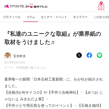
AREA
プロフィール
コラム
セミナー・イベント
ギャラリー
こだわりの
『私達のユニークな取組』が業界紙の
取材をうけました♬
宝木幹夫
2019年3月13日
テーマ：
石材新聞に載りました。
業界唯一の新聞「日本石材工業新聞」に、わが社が紹介され
ました。
【合格(5か9)サイコロ】や【手作り合格神社】・【みつお じ
ゃないよ みきおだよ展】・
【手作りピザ用石窯を使ってのイベント】・【石挽き珈琲】