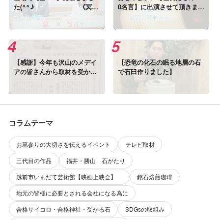
た(^^♪ 《冥界
0名言】に出演させて頂きまし
と現世のあいだにあるバー》
た
【感謝】今年も沢山のメデイ
【恐竜の化石の眠る地層の石
アの皆さんから取材を受かま
で石臼作りました】
した!(^^)!
コラムテーマ
お墓参りの大切さを伝えるイベント
テレビ取材
三代目の作品
福井・勝山 石がたり
越前市いまだて芸術館【映画上映会】
銘石焙煎珈琲
地元の皆様に必要とされる会社になる為に
合格サイコロ・合格神社・受かる石
SDGsの取組み