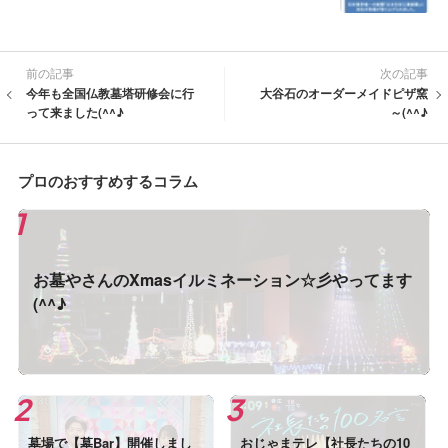
前の記事
次の記事
今年も全国仏教墓塔研修会に行
大谷石のオーダーメイドピザ窯
って来ました(^^♪
～(^^♪
プロのおすすめするコラム
お墓やさんのXmasイルミネーション☆彡やってます
(^^♪
墓場で【墓Bar】開催しまし
おじゃまテレ【社長たちの10