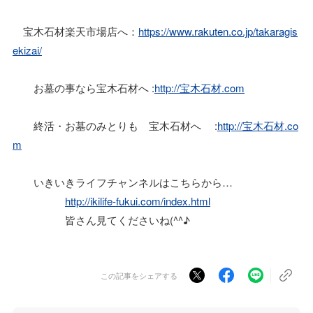
宝木石材楽天市場店へ：
https://www.rakuten.co.jp/takaragis
ekizai/
お墓の事なら宝木石材へ :
http://宝木石材.com
終活・お墓のみとりも 宝木石材へ :
http://宝木石材.co
m
いきいきライフチャンネルはこちらから…
http://ikilife-fukui.com/index.html
皆さん見てくださいね(^^♪
この記事をシェアする