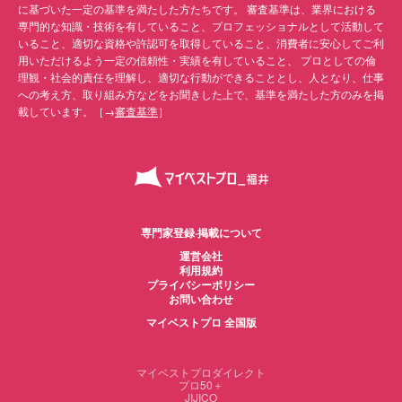
に基づいた一定の基準を満たした方たちです。 審査基準は、業界における
専門的な知識・技術を有していること、プロフェッショナルとして活動して
いること、適切な資格や許認可を取得していること、消費者に安心してご利
用いただけるよう一定の信頼性・実績を有していること、 プロとしての倫
理観・社会的責任を理解し、適切な行動ができることとし、人となり、仕事
への考え方、取り組み方などをお聞きした上で、基準を満たした方のみを掲
載しています。［→
審査基準
］
専門家登録·掲載について
運営会社
利用規約
プライバシーポリシー
お問い合わせ
マイベストプロ 全国版
マイベストプロダイレクト
プロ50＋
JIJICO