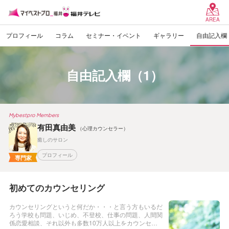
AREA
プロフィール
コラム
セミナー・イベント
ギャラリー
自由記入欄
自由記入欄（1）
Mybestpro Members
有田真由美
（心理カウンセラー）
癒しのサロン
プロフィール
専門家
初めてのカウンセリング
カウンセリングというと何だか・・・と言う方もいるだ
ろう学校も問題、いじめ、不登校、仕事の問題、人間関
係恋愛相談、それ以外も多数10万人以上をカウンセリ