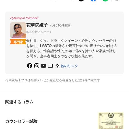
Mybestpro Members
花華院姫子
（LGBTQ活動家）
株式会社アルハート
会社員、ゲイ、ドラァグクイーン・心理カウンセラーの顔
専門家
を持ち、LGBTQの複雑さや現実社会での折り合いの付け方
を伝える。性自認や性的指向に悩みを持つ人や家族の話し
を聞き、当事者同士をつなぐ役割を果たす。
他のリンク
花華院姫子プロは福井テレビが厳正なる審査をした登録専門家です
関連するコラム
カウンセラー試験