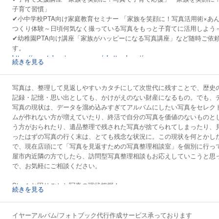
子育て習慣」
✔小中学校PTA向け家庭教育セミナー 「家族を笑顔に！写真活用術×あ
つくり体験～日頃何気なく撮っている写真をもっと子育てに活用しよう
✔幼稚園PTA向け講座「家族がハッピーになる写真講座」など随時ご依
す。
https://www.takumicamera.com/shuttyo-kousi/
続きを見る
【写真×心理ワークショップ】写真を使った自己理解・他者理解・コミ
進ワークショップも行っております。出張ワークショップも随時承って
写真は、整理して見返しやすいカタチにして次世代に残すことで、歴史
ご興味ある方は、お気軽にご相談ください。
記録・記憶・思い出としても、かけがえのない財産になるもの。でも、
https://www.takumicamera.com/9photos/
写真の現状は、データを溜め込みすぎてアルバムにしたい写真をセレク
ムが作れない方が増えていたり、終活で自分の写真を価値のないものと
う方がおられたり、遺品整理で残された写真が捨てられてしまったり、
ったはずの写真の行く末は、とても残念な状況に。この現状を何とかし
で、現在店頭にて「写真を見返すための写真整理相談室」を個別に行っ
屋市内近隣の方でしたら、訪問型写真整理相談もお応えしていこうと思
で、お気軽にご相談ください。
Step1 お困りごとと写真の現状把握！
続きを見る
Step2 あなた好みで愉しめそうな写真の見返し方を見つけよう！
Step3 見返したいカタチに辿り着くための、いろんな整理方法をご紹介
Step4 あなたに合った写真整理方法を今日からスタートしよう！
イヤーアルバム/フォトブック代行作成サービス承っております