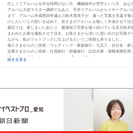
https://www.takumicamera.com/nantokasitai/
忙しくてアルバムを作る時間がない方、機械操作が苦手という方、あな
アルバム大使マスター講師でもあり、手作りアルバムからイヤーアルバム
まで、アルバム作成歴20年越えの鈴木貴美子が、撮った写真を見返す愉
けしたい♡との想いを込めて、皆さまのアルバムを愉しく作成させて頂き
最近では、家じまいにあたり、建築竣工写真を撮り続けている店主鈴木
まわれたお家を撮影させて頂き、お客さまから頂いた想い出のお写真デ
ながら、私がフォトブックに仕上げるというご依頼も承りました。
個人さまからのご依頼：ウェディング・家族旅行・七五三・自分史・家
企業さまからのご依頼：社員旅行・研修旅行・記念式典・退職者贈呈用
https://www.takumicamera.com/yearalbum-daikou/
続きを見る