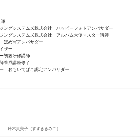
心理師
ジングシステムズ株式会社 ハッピーフォトアンバサダー
ジングシステムズ株式会社 アルバム大使マスター講師
ト ほめ写アンバサダー
イザー
ー初級研修講師
師養成講座修了
ー おもいでばこ認定アンバサダー
鈴木貴美子（すずききみこ）