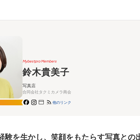
Mybestpro Members
鈴木貴美子
写真店
合同会社タクミカメラ商会
他のリンク
経験を生かし、笑顔をもたらす写真との