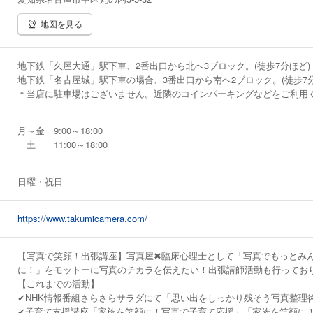
地図を見る
地下鉄「久屋大通」駅下車、2番出口から北へ3ブロック。(徒歩7分ほど)
地下鉄「名古屋城」駅下車の場合、3番出口から南へ2ブロック。(徒歩7分
＊当店に駐車場はございません。近隣のコインパーキングなどをご利用
月～金 9:00～18:00
土 11:00～18:00
日曜・祝日
https://www.takumicamera.com/
【写真で笑顔！出張講座】写真屋✖臨床心理士として「写真でもっとみ
に！」をモットーに写真のチカラを伝えたい！出張講師活動も行ってお
【これまでの活動】
✔NHK情報番組さらさらサラダにて「思い出をしっかり残そう写真整理
✔子育て支援講座「家族を笑顔に！写真で子育て応援」「家族を笑顔に