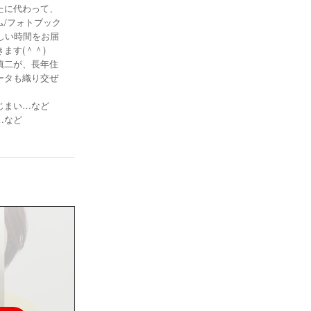
たに代わって、
/フォトブック
しい時間をお届
ます(＾＾)ゞ
慎二が、長年住
ータも織り交ぜ
じまい…など
…など