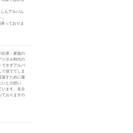
んしんアルバム
～」
頼承っておりま
ュニケーション促
おりますので、
の伝承・家族の
デジタル時代の
トできずアルバ
して捨ててしま
見返すために撮
たいとの想い
ています。名古
っておりますの
！