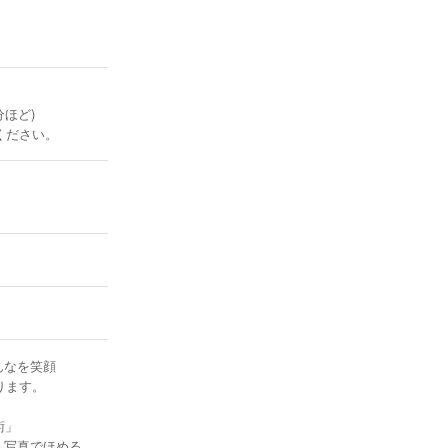
ほど)
ください。
んなを笑顔
ります。
術」
！写真でほめる