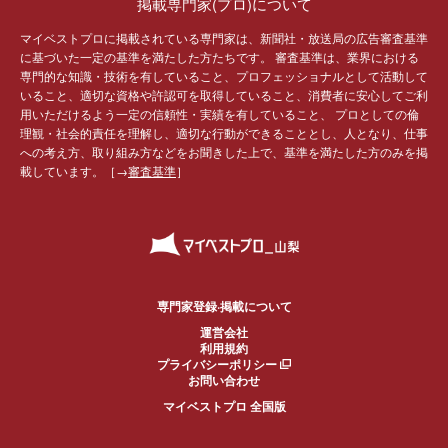
掲載専門家(プロ)について
マイベストプロに掲載されている専門家は、新聞社・放送局の広告審査基準
に基づいた一定の基準を満たした方たちです。 審査基準は、業界における
専門的な知識・技術を有していること、プロフェッショナルとして活動して
いること、適切な資格や許認可を取得していること、消費者に安心してご利
用いただけるよう一定の信頼性・実績を有していること、 プロとしての倫
理観・社会的責任を理解し、適切な行動ができることとし、人となり、仕事
への考え方、取り組み方などをお聞きした上で、基準を満たした方のみを掲
載しています。［→
審査基準
］
専門家登録·掲載について
運営会社
利用規約
プライバシーポリシー
お問い合わせ
マイベストプロ 全国版