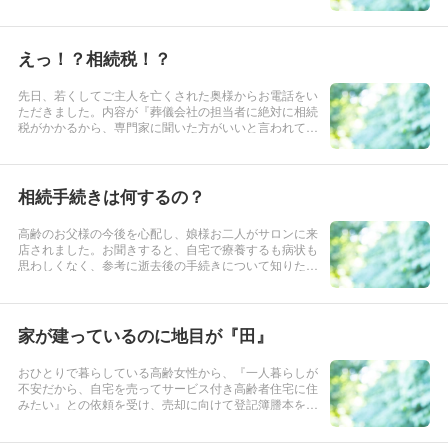
ちに遺産を分けたい・揉めない相続にしたいというご依
頼内容でした。親族関係の確認の為、戸籍謄本を取得し
たところ、一人っ子で...
えっ！？相続税！？
先日、若くしてご主人を亡くされた奥様からお電話をい
ただきました。内容が『葬儀会社の担当者に絶対に相続
税がかかるから、専門家に聞いた方がいいと言われて連
絡しました』との事。税理士以外の個別の税務計算は法
律で禁止されているので、相続税の基礎控除と、生命保
険の非課税枠をお伝えし...
相続手続きは何するの？
高齢のお父様の今後を心配し、娘様お二人がサロンに来
店されました。お聞きすると、自宅で療養するも病状も
思わしくなく、参考に逝去後の手続きについて知りたい
とのことでした。お見舞いを申し上げ、準備する項目を
カテゴリーに分けて説明しました。①今すぐ準備する事
②相続手続の種類と期限...
家が建っているのに地目が『田』
おひとりで暮らしている高齢女性から、『一人暮らしが
不安だから、自宅を売ってサービス付き高齢者住宅に住
みたい』との依頼を受け、売却に向けて登記簿謄本を取
って確認したところ、なんと土地の地目が『田』。びっ
くりおったまげて、ご本人の聞き取りの後不動産業者と