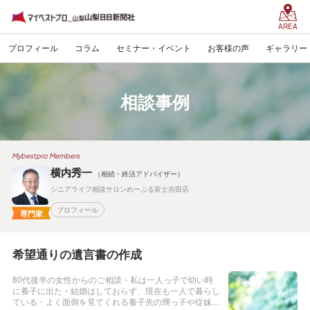
AREA
プロフィール
コラム
セミナー・イベント
お客様の声
ギャラリー
相談事例
Mybestpro Members
横内秀一
（相続・終活アドバイザー）
シニアライフ相談サロンめーぷる富士吉田店
プロフィール
専門家
希望通りの遺言書の作成
80代後半の女性からのご相談・私は一人っ子で幼い時
に養子に出た・結婚はしておらず、現在も一人で暮らし
ている・よく面倒を見てくれる養子先の甥っ子や従妹た