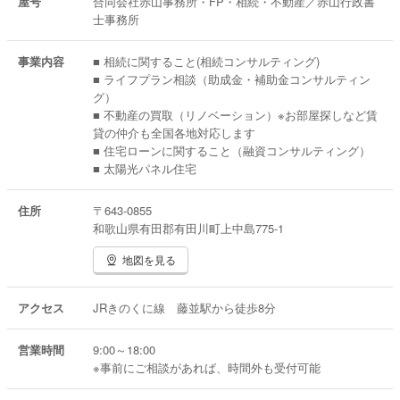
屋号
合同会社赤山事務所・FP・相続・不動産／赤山行政書
士事務所
事業内容
■ 相続に関すること(相続コンサルティング)
■ ライフプラン相談（助成金・補助金コンサルティン
グ）
■ 不動産の買取（リノベーション）※お部屋探しなど賃
貸の仲介も全国各地対応します
■ 住宅ローンに関すること（融資コンサルティング）
■ 太陽光パネル住宅
住所
〒643-0855
和歌山県有田郡有田川町上中島775-1
地図を見る
アクセス
JRきのくに線 藤並駅から徒歩8分
営業時間
9:00～18:00
※事前にご相談があれば、時間外も受付可能