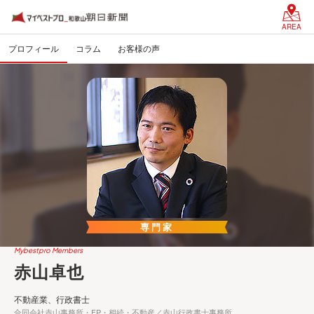
AREA
プロフィール
コラム
お客様の声
専門家
Mybestpro Members
赤山卓也
不動産業、行政書士
合同会社赤山事務所・FP・相続・不動産／赤山行政書士事務所