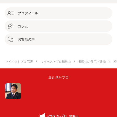
プロフィール
コラム
お客様の声
マイベストプロ TOP
マイベストプロ和歌山
和歌山の住宅・建物
和
最近見たプロ