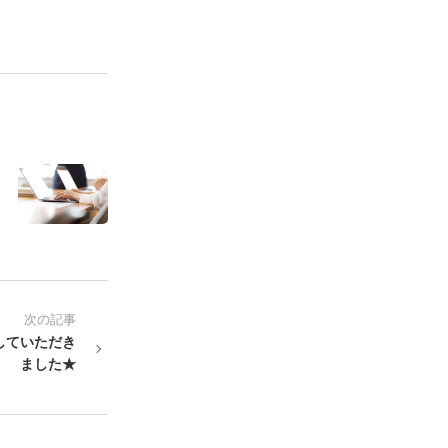
次の記事
していただき
ました★