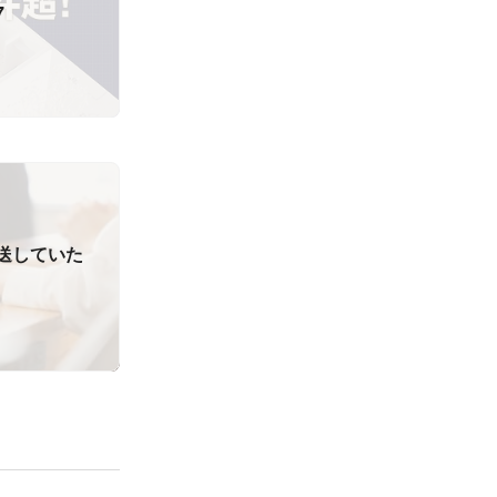
7
送していた