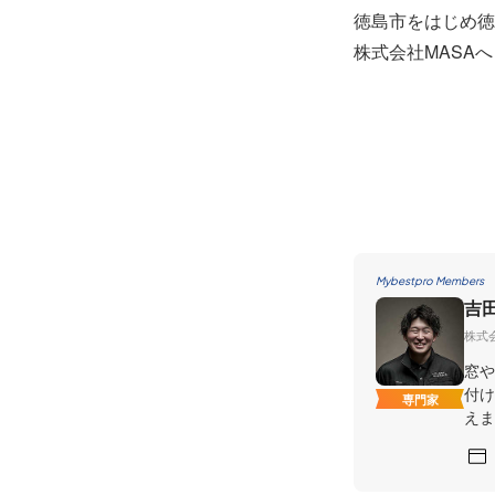
徳島市をはじめ徳
株式会社MASA
Mybestpro Members
吉
株式会
窓や
付け
専門家
えま