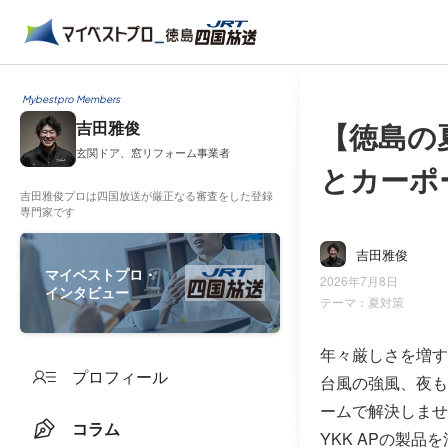
Mybestpro Members
【徳島の
吉田雅俊
玄関ドア、窓リフォーム事業者
とカーポ
吉田雅俊プロは四国放送が厳正なる審査をした登録
専門家です
吉田雅俊
マイベストプロ・
2026年7月8日
インタビュー
テーマ：
夏対策
年々厳しさを増す
プロフィール
台風の強風、夜も
ームで解決しませ
コラム
YKK APの製