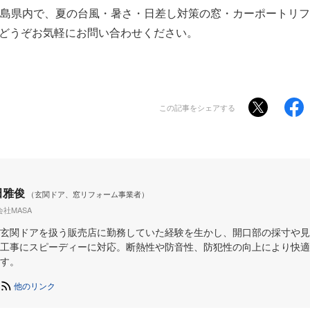
島県内で、夏の台風・暑さ・日差し対策の窓・カーポートリフ
へどうぞお気軽にお問い合わせください。
この記事をシェアする
田雅俊
（玄関ドア、窓リフォーム事業者）
社MASA
玄関ドアを扱う販売店に勤務していた経験を生かし、開口部の採寸や見
工事にスピーディーに対応。断熱性や防音性、防犯性の向上により快適
す。
他のリンク