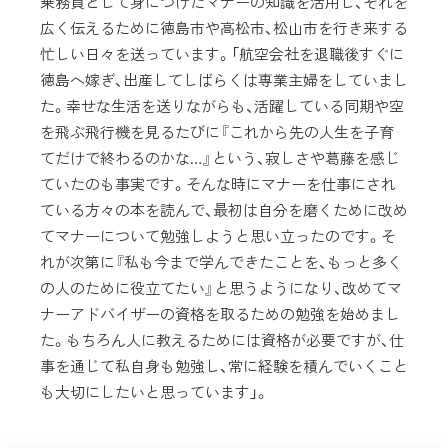
乗務員として身につけたマナーの知識を活用し、それを
広く伝えるために徳島市や高松市、松山市を行き来する
忙しい日々を送っています。「航空会社を退職後すぐに
徳島へ嫁ぎ、出産してしばらくは専業主婦をしていまし
た。幸せな生活を送りながらも、活躍している同期や空
を飛ぶ飛行機を見るたびに『これから先の人生を子育
てだけで終わるのかな…』という、寂しさや葛藤を感じ
ていたのも事実です。そんな時にマナーを仕事にされ
ている方々の本を読んで、最初は自分を磨くために改め
てマナーについて勉強しようと思い立ったのです。そ
れが次第に『私も今まで学んできたことを、もっと多く
の人のために役立てたい』と思うようになり、改めてマ
ナーアドバイザーの資格を取るための勉強を始めまし
た。もちろん人に教えるためには資格が必要ですが、仕
事を通じて私自身も勉強し、常に経験を積んでいくこと
も大切にしたいと思っています」。