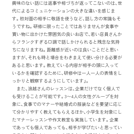
興味のない話には返事や相づちが返ってこないのは、世
代によるコミュニケーションの大きな違いを感じま
す。初対面の相手に敬語を使うなど、話し方の常識もそ
うですね。研修に限ったことではありませんが食事や
買い物に出かけた雰囲気の良いお店で、若い店員さんか
らフランクすぎる口調で話しかけられると残念な気持
ちになりますね。距離感が近いのは良いことだと思い
ますが、それも時と場合をわきまえて使い分ける必要が
あると思います。教えている内容が相手の頭に入って
いるかを確認するために、研修中は一人一人の表情をし
っかりと観察するようにしています」。
また、浪越さんのレッスンは、企業だけでなく個人で
も受けることが可能です。3〜4人の女性グループを対
象に、食事でのマナーや結婚式の服装などを要望に応じ
て分かりやすく教えてもらえるほか、小学生を対象にし
たマナーレッスンや作文教室も実施しています。企業
であっても個人であっても、相手が学びたいと思ってい