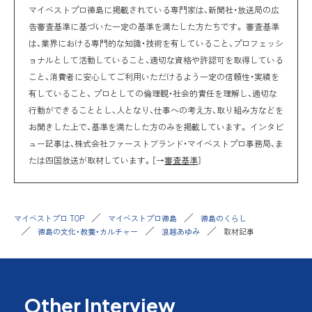
マイベストプロ徳島に掲載されている専門家は、新聞社・放送局の広
告審査基準に基づいた一定の基準を満たした方たちです。 審査基準
は、業界における専門的な知識・技術を有していること、プロフェッシ
ョナルとして活動していること、適切な資格や許認可を取得している
こと、消費者に安心してご利用いただけるよう一定の信頼性・実績を
有していること、 プロとしての倫理観・社会的責任を理解し、適切な
行動ができることとし、人となり、仕事への考え方、取り組み方などを
お聞きした上で、基準を満たした方のみを掲載しています。 インタビ
ュー記事は、株式会社ファーストブランド・マイベストプロ事務局、ま
たは四国放送が取材しています。［→
審査基準
］
マイベストプロ TOP
マイベストプロ徳島
徳島のくらし
徳島の文化・教養・カルチャー
浪越あゆみ
取材記事
Other Interview