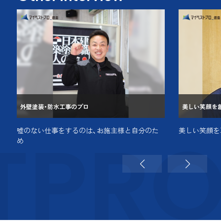
外壁塗装・防水工事のプロ
美しい笑顔を
TPR
嘘のない仕事をするのは、お施主様と自分のた
美しい笑顔を
め