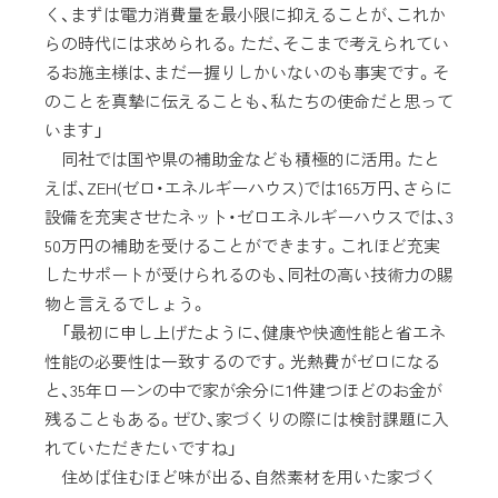
く、まずは電力消費量を最小限に抑えることが、これか
らの時代には求められる。ただ、そこまで考えられてい
るお施主様は、まだ一握りしかいないのも事実です。そ
のことを真摯に伝えることも、私たちの使命だと思って
います」
同社では国や県の補助金なども積極的に活用。たと
えば、ZEH(ゼロ・エネルギーハウス)では165万円、さらに
設備を充実させたネット・ゼロエネルギーハウスでは、3
50万円の補助を受けることができます。これほど充実
したサポートが受けられるのも、同社の高い技術力の賜
物と言えるでしょう。
「最初に申し上げたように、健康や快適性能と省エネ
性能の必要性は一致するのです。光熱費がゼロになる
と、35年ローンの中で家が余分に1件建つほどのお金が
残ることもある。ぜひ、家づくりの際には検討課題に入
れていただきたいですね」
住めば住むほど味が出る、自然素材を用いた家づく