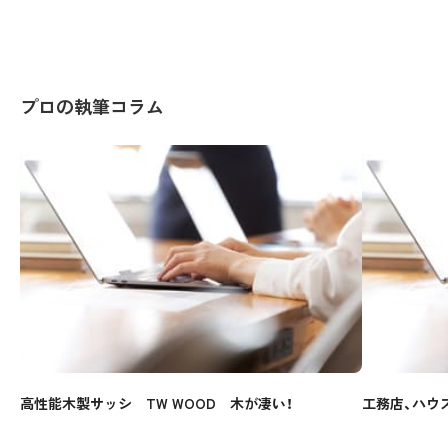
プロの執筆コラム
高性能木製サッシ TW WOOD 木が凄い！
工務店、ハウ