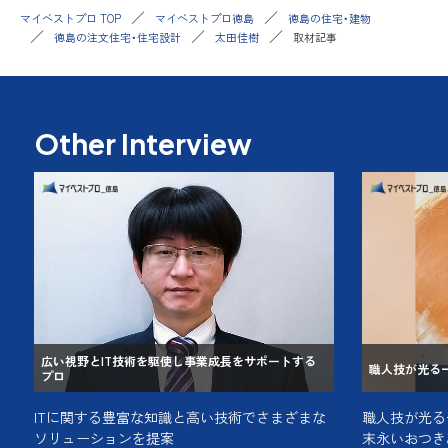
マイベストプロ TOP
マイベストプロ徳島
徳島の住宅・建物
徳島の注文住宅・住宅設計
太田佳樹
取材記事
Other Interview
広い視野とIT技術を駆使し事業成長をサポートする
職人技が光る
プロ
ITに関する豊富な知識と高い技術でさまざまな
職人技が光る
ソリューションを提案
末永いおつき