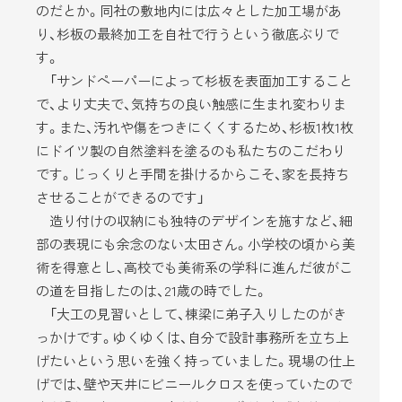
のだとか。同社の敷地内には広々とした加工場があ
り、杉板の最終加工を自社で行うという徹底ぶりで
す。
「サンドペーパーによって杉板を表面加工すること
で、より丈夫で、気持ちの良い触感に生まれ変わりま
す。また、汚れや傷をつきにくくするため、杉板1枚1枚
にドイツ製の自然塗料を塗るのも私たちのこだわり
です。じっくりと手間を掛けるからこそ、家を長持ち
させることができるのです」
造り付けの収納にも独特のデザインを施すなど、細
部の表現にも余念のない太田さん。小学校の頃から美
術を得意とし、高校でも美術系の学科に進んだ彼がこ
の道を目指したのは、21歳の時でした。
「大工の見習いとして、棟梁に弟子入りしたのがき
っかけです。ゆくゆくは、自分で設計事務所を立ち上
げたいという思いを強く持っていました。現場の仕上
げでは、壁や天井にビニールクロスを使っていたので