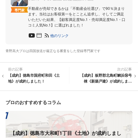
不動産が売却できるかは「不動産会社選び」で90％決まり
専門家
ます。当社はお客様第一をとことん追求し、そしてご満足
いただいた結果、【顧客満足度No.1・売却満足度No.1・口
コミ人気No.1】に選ばれました！
他のリンク
青野高大プロは四国放送が厳正なる審査をした登録専門家です
前の記事
次の記事
【成約】徳島市国府町和田《土
【成約】板野郡北島町鯛浜⑭号
地》が成約しました！
棟《新築戸建》が成約しまし
た！
プロのおすすめするコラム
【成約】徳島市大和町1丁目《土地》が成約しまし