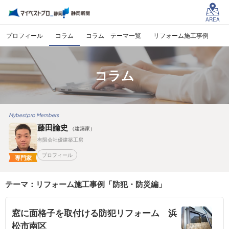
AREA
プロフィール
コラム
コラム テーマ一覧
リフォーム施工事例
コラム
Mybestpro Members
藤田諭史
（建築家）
有限会社優建築工房
プロフィール
専門家
テーマ：リフォーム施工事例「防犯・防災編」
窓に面格子を取付ける防犯リフォーム 浜
松市南区