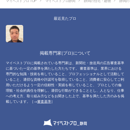
マイベストプロ TOP
マイベストプロ静岡
静岡の住宅・建物
静岡の
最近見たプロ
掲載専門家(プロ)について
マイベストプロに掲載されている専門家は、新聞社・放送局の広告審査基準
に基づいた一定の基準を満たした方たちです。 審査基準は、業界における
専門的な知識・技術を有していること、プロフェッショナルとして活動して
いること、適切な資格や許認可を取得していること、消費者に安心してご利
用いただけるよう一定の信頼性・実績を有していること、 プロとしての倫
理観・社会的責任を理解し、適切な行動ができることとし、人となり、仕事
への考え方、取り組み方などをお聞きした上で、基準を満たした方のみを掲
載しています。［→
審査基準
］