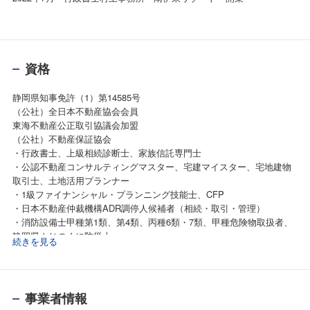
資格
静岡県知事免許（1）第14585号
（公社）全日本不動産協会会員
東海不動産公正取引協議会加盟
（公社）不動産保証協会
・行政書士、上級相続診断士、家族信託専門士
・公認不動産コンサルティングマスター、宅建マイスター、宅地建物
取引士、土地活用プランナー
・1級ファイナンシャル・プランニング技能士、CFP
・日本不動産仲裁機構ADR調停人候補者（相続・取引・管理）
・消防設備士甲種第1類、第4類、丙種6類・7類、甲種危険物取扱者、
静岡県ふじのくに防災士
続きを見る
事業者情報