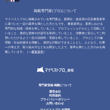
掲載専門家(プロ)について
マイベストプロに掲載されている専門家は、新聞社・放送局の広告審査基準
に基づいた一定の基準を満たした方たちです。 審査基準は、業界における
専門的な知識・技術を有していること、プロフェッショナルとして活動して
いること、適切な資格や許認可を取得していること、消費者に安心してご利
用いただけるよう一定の信頼性・実績を有していること、 プロとしての倫
理観・社会的責任を理解し、適切な行動ができることとし、人となり、仕事
への考え方、取り組み方などをお聞きした上で、基準を満たした方のみを掲
載しています。［→
審査基準
］
専門家登録·掲載について
運営会社
利用規約
プライバシーポリシー
お問い合わせ
マイベストプロ 全国版