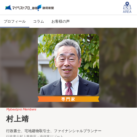
AREA
プロフィール
コラム
お客様の声
専門家
Mybestpro Members
村上靖
行政書士、宅地建物取引士、ファイナンシャルプランナー
行政書士村上事務所・南伊東リゾート