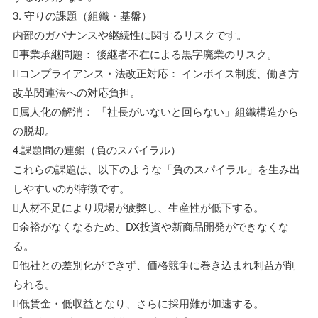
3. 守りの課題（組織・基盤）
内部のガバナンスや継続性に関するリスクです。
事業承継問題： 後継者不在による黒字廃業のリスク。
コンプライアンス・法改正対応： インボイス制度、働き方
改革関連法への対応負担。
属人化の解消： 「社長がいないと回らない」組織構造から
の脱却。
4.課題間の連鎖（負のスパイラル）
これらの課題は、以下のような「負のスパイラル」を生み出
しやすいのが特徴です。
人材不足により現場が疲弊し、生産性が低下する。
余裕がなくなるため、DX投資や新商品開発ができなくな
る。
他社との差別化ができず、価格競争に巻き込まれ利益が削
られる。
低賃金・低収益となり、さらに採用難が加速する。