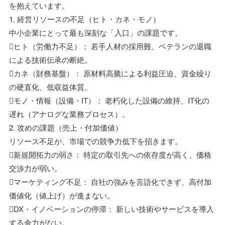
を抱えています。
1. 経営リソースの不足（ヒト・カネ・モノ）
中小企業にとって最も深刻な「入口」の課題です。
ヒト（労働力不足）： 若手人材の採用難、ベテランの退職
による技術伝承の断絶。
カネ（財務基盤）： 原材料高騰による利益圧迫、資金繰り
の硬直化、低収益体質。
モノ・情報（設備・IT）： 老朽化した設備の維持、IT化の
遅れ（アナログな業務プロセス）。
2. 攻めの課題（売上・付加価値）
リソース不足が、市場での競争力低下を招きます。
新規開拓力の弱さ： 特定の取引先への依存度が高く、価格
交渉力が弱い。
マーケティング不足： 自社の強みを言語化できず、高付加
価値化（値上げ）が進まない。
DX・イノベーションの停滞： 新しい技術やサービスを導入
する余力がない。