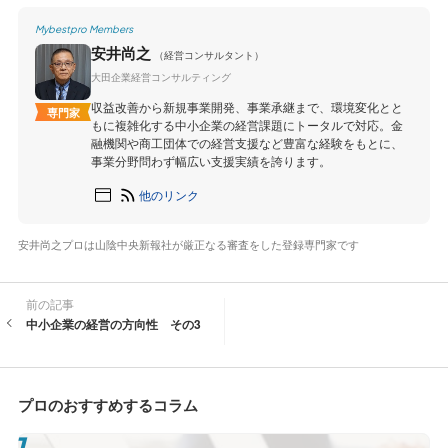
Mybestpro Members
安井尚之
（経営コンサルタント）
大田企業経営コンサルティング
収益改善から新規事業開発、事業承継まで、環境変化とと
専門家
もに複雑化する中小企業の経営課題にトータルで対応。金
融機関や商工団体での経営支援など豊富な経験をもとに、
事業分野問わず幅広い支援実績を誇ります。
他のリンク
安井尚之プロは山陰中央新報社が厳正なる審査をした登録専門家です
前の記事
中小企業の経営の方向性 その3
プロのおすすめするコラム