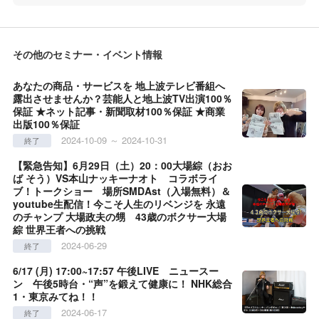
その他のセミナー・イベント情報
あなたの商品・サービスを 地上波テレビ番組へ
露出させませんか？芸能人と地上波TV出演100％
保証 ★ネット記事・新聞取材100％保証 ★商業
出版100％保証
2024-10-09 ～ 2024-10-31
終了
【緊急告知】6月29日（土）20：00大場綜（おお
ば そう）VS本山ナッキーナオト コラボライ
ブ！トークショー 場所SMDAst（入場無料）＆
youtube生配信！今こそ人生のリベンジを 永遠
のチャンプ 大場政夫の甥 43歳のボクサー大場
綜 世界王者への挑戦
2024-06-29
終了
6/17 (月) 17:00~17:57 午後LIVE ニュースー
ン 午後5時台・“声”を鍛えて健康に！ NHK総合
1・東京みてね！！
2024-06-17
終了