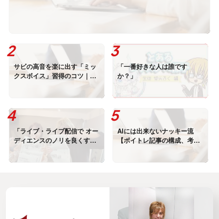
サビの高音を楽に出す「ミッ
「一番好きな人は誰です
クスボイス」習得のコツ｜ボ
か？」
イストレーナーが解説
「ライブ・ライブ配信で オー
AIには出来ないナッキー流
ディエンスのノリを良くする
【ボイトレ記事の構成、考え
MC方法」
方】