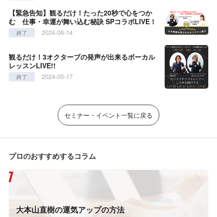
【緊急告知】観るだけ！たった20秒で心をつか
む 仕事・幸運が舞い込む秘訣 SPコラボLIVE！
2024-06-14
終了
観るだけ！3オクターブの発声が出来るボーカル
レッスンLIVE!!
2024-05-17
終了
セミナー・イベント一覧に戻る
プロのおすすめするコラム
大本山直樹の運気アップの方法