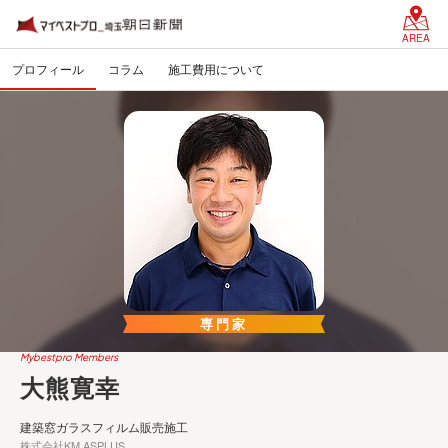
AREA
プロフィール
コラム
施工費用について
専門家
Mybestpro Members
大熊寛幸
建築窓ガラスフィルム販売施工
株式会社KM ASPLUS