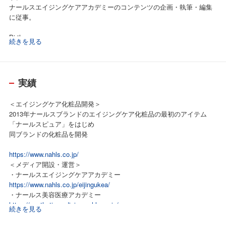
ナールスエイジングケアアカデミーのコンテンツの企画・執筆・編集
に従事。
Birth
続きを見る
1962年11月20日
Education
1981年 奈良県立畝傍高校卒業
実績
1986年 京都大学農学部卒業
IMS システム80、100修了
＜エイジングケア化粧品開発＞
その他 グロービスマネジメントスクールにて、経営戦略、マーケテ
2013年ナールスブランドのエイジングケア化粧品の最初のアイテム
ィング、消費財マーケティング、ファイナンス、アカウンティング、
「ナールスピュア」をはじめ
人的資源管理、オペレーションマネジメント、サービスマネジメン
同ブランドの化粧品を開発
ト、ベンチャー戦略、ベンチャーマネジメント修了（Certificate of Bu
siness Administration）
https://www.nahls.co.jp/
＜メディア開設・運営＞
・ナールスエイジングケアアカデミー
https://www.nahls.co.jp/eijingukea/
・ナールス美容医療アカデミー
https://aestheticmedicine.nahls.co.jp/
続きを見る
＜出版＞