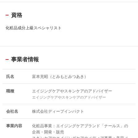
医薬品マーケティングにおける市場・売上予測と戦略策定（共著）
資格
KOLドクターの的確な人選と良好な関係作りのコツ（共著）
化粧品成分上級スペシャリスト
「2025年最新 体験で実証！1万円前後～できる美容医療」（Amazon K
indle出版）
事業者情報
氏名
富本充昭（とみもとみつあき）
職種
エイジングケアやスキンケアのアドバイザー
エイジングケアやスキンケアのアドバイザー
会社名
株式会社ディープインパクト
事業内容
化粧品事業：エイジングケアブランド「ナールス」の
企画・開発・販売
スキンケアやエイジングケアのメディア事業：美容メ