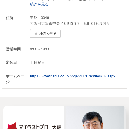
なぜならば、健やかで美しい素肌づくりのためにはエ
続きを見る
イジングケア化粧品を正しく選んで正しく使うことに
加えて、アンチエイジングや健康を意識した日常生活
住所
〒541-0048
が不可欠だからです。
大阪府大阪市中央区瓦町3-3-7 瓦町KTビル7階
ナールスブランドのエイジングケア化粧品と良い生活
地図を見る
習慣で皆様が、美肌と健康を維持していただければ幸
いです。
営業時間
9:00～18:00
定休日
土日祝日
ホームペー
https://www.nahls.co.jp/hpgen/HPB/entries/58.aspx
ジ