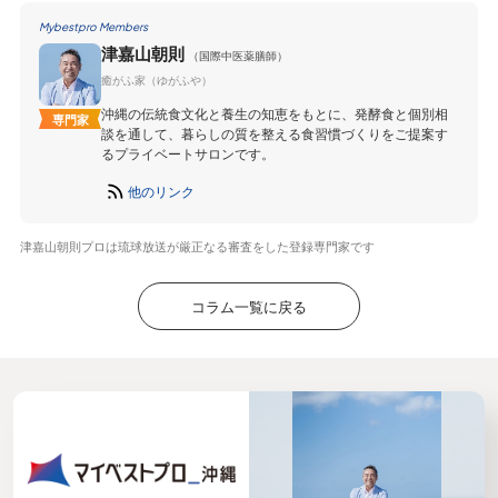
Mybestpro Members
津嘉山朝則
（国際中医薬膳師）
癒がふ家（ゆがふや）
沖縄の伝統食文化と養生の知恵をもとに、発酵食と個別相
専門家
談を通して、暮らしの質を整える食習慣づくりをご提案す
るプライベートサロンです。
他のリンク
津嘉山朝則プロは琉球放送が厳正なる審査をした登録専門家です
コラム一覧に戻る