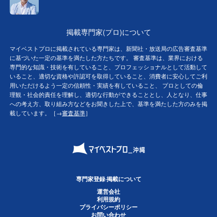
掲載専門家(プロ)について
マイベストプロに掲載されている専門家は、新聞社・放送局の広告審査基準
に基づいた一定の基準を満たした方たちです。 審査基準は、業界における
専門的な知識・技術を有していること、プロフェッショナルとして活動して
いること、適切な資格や許認可を取得していること、消費者に安心してご利
用いただけるよう一定の信頼性・実績を有していること、 プロとしての倫
理観・社会的責任を理解し、適切な行動ができることとし、人となり、仕事
への考え方、取り組み方などをお聞きした上で、基準を満たした方のみを掲
載しています。［→
審査基準
］
専門家登録·掲載について
運営会社
利用規約
プライバシーポリシー
お問い合わせ