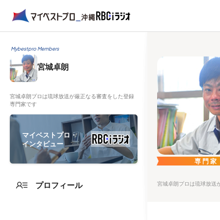
Mybestpro Members
宮城卓朗
宮城卓朗プロは琉球放送が厳正なる審査をした登録
専門家です
マイベストプロ・
インタビュー
専門家
プロフィール
宮城卓朗プロは琉球放送