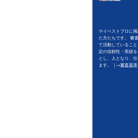
マイベストプロに掲
た方たちです。 審
て活動していること
定の信頼性・実績を
とし、人となり、仕
ます。［→
審査基準