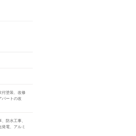
吹付塗装、改修
アパートの改
事、防水工事、
光発電、アルミ