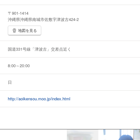
〒901-1414
沖縄県沖縄県南城市佐敷字津波古424-2
地図を見る
国道331号線「津波古」交差点近く
8:00～20:00
日
http://aoikensou.moo.jp/index.html