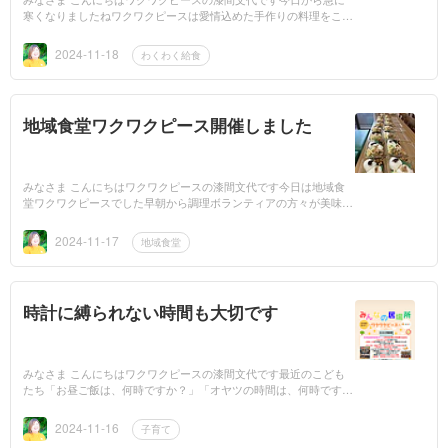
寒くなりましたねワクワクピースは愛情込めた手作りの料理をこど
もたちに提供していますそれには理由があります美味しいもの手作
り...
2024-11-18
わくわく給食
地域食堂ワクワクピース開催しました
みなさま こんにちはワクワクピースの漆間文代です今日は地域食
堂ワクワクピースでした早朝から調理ボランティアの方々が美味し
い手作りのおかずを作ってくれて今回も手作りの美味しい弁当がた
くさん...
2024-11-17
地域食堂
時計に縛られない時間も大切です
みなさま こんにちはワクワクピースの漆間文代です最近のこども
たち「お昼ご飯は、何時ですか？」「オヤツの時間は、何時です
か？」「何時になったら○○してよいですか？」「○時までは、何を
したらよいで...
2024-11-16
子育て