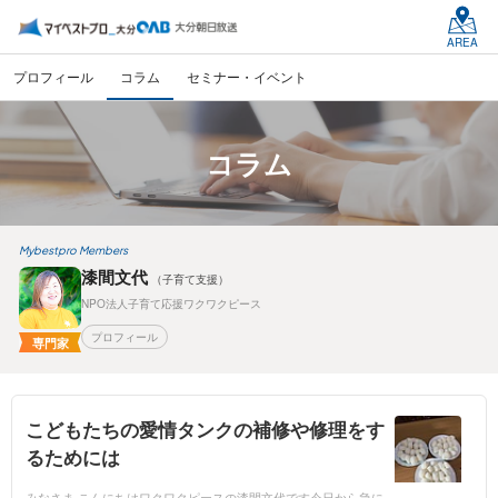
AREA
プロフィール
コラム
セミナー・イベント
コラム
Mybestpro Members
漆間文代
（子育て支援）
NPO法人子育て応援ワクワクピース
プロフィール
専門家
こどもたちの愛情タンクの補修や修理をす
るためには
みなさま こんにちはワクワクピースの漆間文代です今日から急に