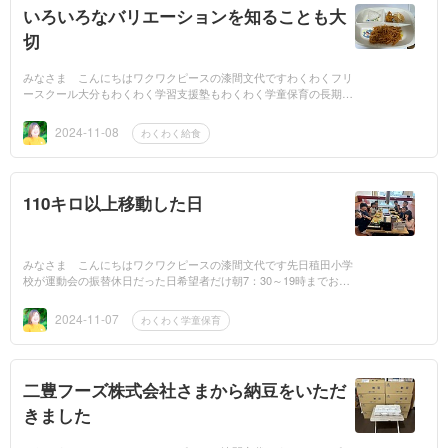
いろいろなバリエーションを知ることも大
切
みなさま こんにちはワクワクピースの漆間文代ですわくわくフリ
ースクール大分もわくわく学習支援塾もわくわく学童保育の長期休
暇中などの学校給食のない日も手作りのおいしいわくわく給食をこ
どもた...
2024-11-08
わくわく給食
110キロ以上移動した日
みなさま こんにちはワクワクピースの漆間文代です先日稙田小学
校が運動会の振替休日だった日希望者だけ朝7：30～19時までお預
かりしましたこどもたちは朝早くからテンションMAX「今日は、ど
こに...
2024-11-07
わくわく学童保育
二豊フーズ株式会社さまから納豆をいただ
きました