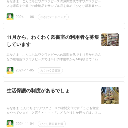
みなさま こんにちはワクワクピースの漆間文代ですワクワクピー
スは家庭や企業での余剰品やサンプル品を集めてひとり親家庭や生
活困窮世帯に無償でお渡しする活動をしています必要な方が必要な
時に受け...
2024-11-06
わさだフードバンク
11月から、わくわく図書室の利用者を募集
しています
みなさま こんにちはワクワクピースの漆間文代です11月からみん
なの居場所ワクワクピースでは平日の午前中から14時頃まで『わく
わく図書室』の利用者募集をスタートします対象は☆大人の方☆学
校に...
2024-11-05
わくわく図書室
生活保護の制度があるでしょ
みなさま こんにちはワクワクピースの漆間文代です「こども食堂
をやっています」と言うと・・・「こどもだけしか行ってはいけな
いのではないのか」と言われ「地域食堂をしています」と言う
と・・...
2024-11-04
ひとり親家庭支援