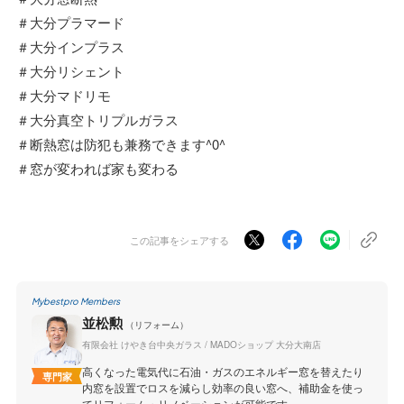
＃大分プラマード
＃大分インプラス
＃大分リシェント
＃大分マドリモ
＃大分真空トリプルガラス
＃断熱窓は防犯も兼務できます^0^
＃窓が変われば家も変わる
この記事をシェアする
Mybestpro Members
並松勲
（リフォーム）
有限会社 けやき台中央ガラス / MADOショップ 大分大南店
高くなった電気代に石油・ガスのエネルギー窓を替えたり
専門家
内窓を設置でロスを減らし効率の良い窓へ、補助金を使っ
てリフォーム・リノベーションが可能です。