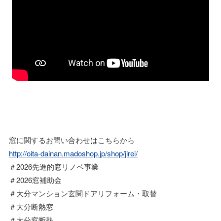
窓に関するお問い合わせはこちらから
http://oita-dainan.madoshop.jp/shop/jirei/
＃2026先進的窓リノベ事業
＃2026窓補助金
＃大分マンション玄関ドアリフォーム・取替
＃大分断熱窓
＃大分窓断熱