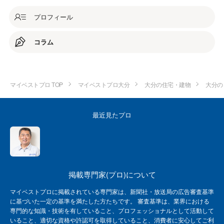
プロフィール
コラム
マイベストプロ TOP
マイベストプロ大分
大分の住宅・建物
大分の
最近見たプロ
掲載専門家(プロ)について
マイベストプロに掲載されている専門家は、新聞社・放送局の広告審査基準
に基づいた一定の基準を満たした方たちです。 審査基準は、業界における
専門的な知識・技術を有していること、プロフェッショナルとして活動して
いること、適切な資格や許認可を取得していること、消費者に安心してご利