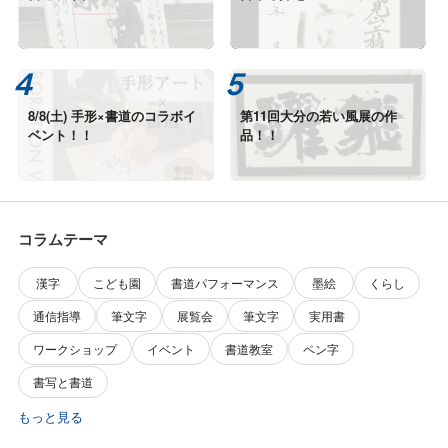
8/8(土) 手形×書道のコラボイ
第11回大分の若い風展の作
ベント！！
品！！
コラムテーマ
漢字
こども園
書道パフォーマンス
墨絵
くらし
通信指導
筆文字
展覧会
筆文字
実用書
ワークショップ
イベント
書道教室
ペン字
書写と書道
もっと見る