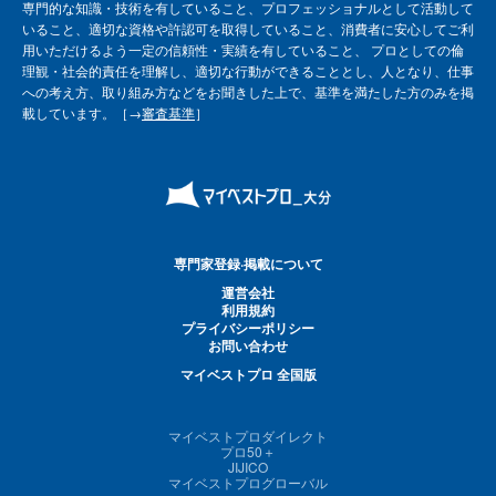
専門的な知識・技術を有していること、プロフェッショナルとして活動して
いること、適切な資格や許認可を取得していること、消費者に安心してご利
用いただけるよう一定の信頼性・実績を有していること、 プロとしての倫
理観・社会的責任を理解し、適切な行動ができることとし、人となり、仕事
への考え方、取り組み方などをお聞きした上で、基準を満たした方のみを掲
載しています。［→
審査基準
］
専門家登録·掲載について
運営会社
利用規約
プライバシーポリシー
お問い合わせ
マイベストプロ 全国版
マイベストプロダイレクト
プロ50＋
JIJICO
マイベストプログローバル