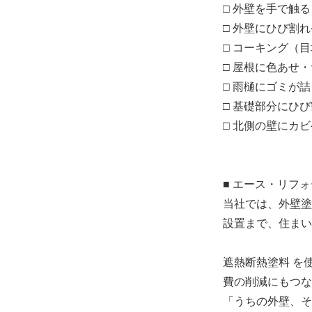
□ 外壁を手で触
□ 外壁にひび割
□ コーキング（
□ 屋根に色あせ
□ 雨樋にゴミが
□ 基礎部分にひ
□ 北側の壁にカ
■ エース・リフ
当社では、外壁塗
設置まで、住まい
遮熱断熱塗料 を
費の削減にもつな
「うちの外壁、そ