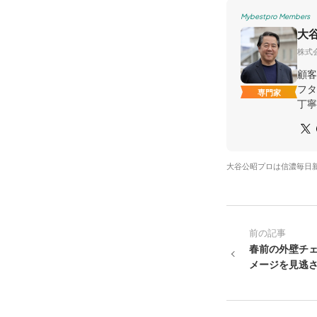
Mybestpro Members
大
株式会
顧客
フタ
専門家
丁寧
大谷公昭プロは信濃毎日
前の記事
春前の外壁チ
メージを見逃