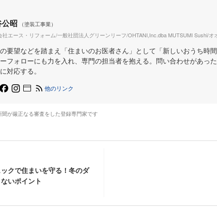
谷公昭
（塗装工事業）
社エース・リフォーム/一般社団法人グリーンリーフ/OHTANI,Inc.dba MUTSUMI Sushi
の要望などを踏まえ「住まいのお医者さん」として「新しいおうち時間
ーフォローにも力を入れ、専門の担当者を抱える。問い合わせがあった
に対応する。
他のリンク
新聞が厳正なる審査をした登録専門家です
ェックで住まいを守る！冬のダ
さないポイント