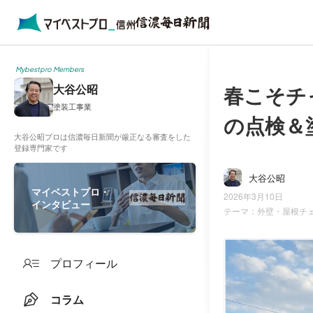
Mybestpro Members
春こそチ
大谷公昭
塗装工事業
の点検＆
大谷公昭プロは信濃毎日新聞が厳正なる審査をした
登録専門家です
大谷公昭
マイベストプロ・
2026年3月10日
インタビュー
テーマ：
外壁・屋根チ
プロフィール
コラム