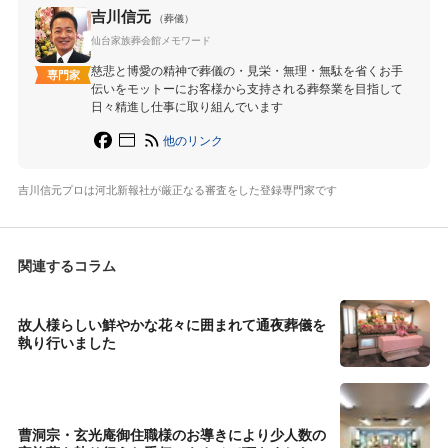
吉川信元
（葬儀）
仙台家族葬会館メモワード
慈悲と博愛の精神で葬儀の・見栄・無理・無駄を省くお手
専門家
伝いをモットーにお客様から支持される葬祭業を目指して
日々精進し仕事に取り組んでいます
他のリンク
吉川信元プロは河北新報社が厳正なる審査をした登録専門家です
関連するコラム
故人様らしい鮮やかな花々に囲まれて通夜葬儀を
執り行いました
曹洞宗・玄光庵御住職様のお導きにより少人数の