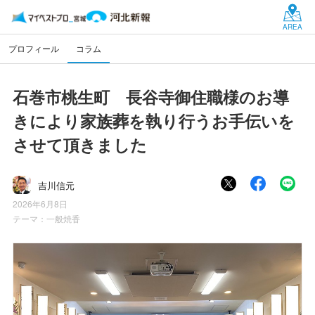
AREA
プロフィール
コラム
石巻市桃生町 長谷寺御住職様のお導
きにより家族葬を執り行うお手伝いを
させて頂きました
吉川信元
2026年6月8日
テーマ：
一般焼香