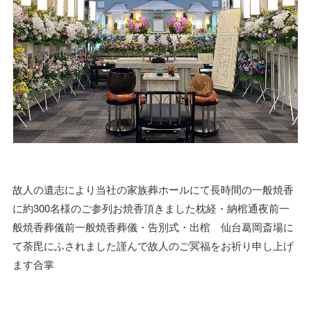
故人の遺志により当社の家族葬ホールにて長時間の一般焼香
に約300名様のご参列お焼香頂きました枕経・納棺通夜前一
般焼香葬儀前一般焼香葬儀・告別式・出棺 仙台葛岡斎場に
て荼毘にふされました謹んで故人のご冥福をお祈り申し上げ
ます合掌