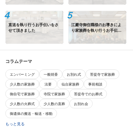
直送を執り行うお手伝いをさ
江巖寺御住職様のお導きによ
せて頂きました
り家族葬を執り行うお手伝い
をさせて頂きました
コラムテーマ
エンバーミング
一般焼香
お別れ式
菩提寺で家族葬
少人数の家族葬
法要
仙台家族葬
事前相談
御自宅で家族葬
寺院で家族葬
菩提寺でのお葬式
少人数の火葬式
少人数の直葬
お別れ会
御遺体の搬送・輸送・移動
もっと見る