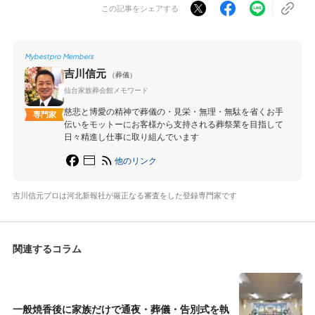
この記事をシェアする
Mybestpro Members
吉川信元
（葬儀）
仙台家族葬会館メモワード
慈悲と博愛の精神で葬儀の・見栄・無理・無駄を省くお手
専門家
伝いをモットーにお客様から支持される葬祭業を目指して
日々精進し仕事に取り組んでいます
他のリンク
吉川信元プロは河北新報社が厳正なる審査をした登録専門家です
関連するコラム
一般焼香後に家族だけで通夜・葬儀・告別式を執