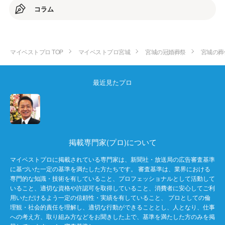
コラム
マイベストプロ TOP
マイベストプロ宮城
宮城の冠婚葬祭
宮城の葬
最近見たプロ
掲載専門家(プロ)について
マイベストプロに掲載されている専門家は、新聞社・放送局の広告審査基準
に基づいた一定の基準を満たした方たちです。 審査基準は、業界における
専門的な知識・技術を有していること、プロフェッショナルとして活動して
いること、適切な資格や許認可を取得していること、消費者に安心してご利
用いただけるよう一定の信頼性・実績を有していること、 プロとしての倫
理観・社会的責任を理解し、適切な行動ができることとし、人となり、仕事
への考え方、取り組み方などをお聞きした上で、基準を満たした方のみを掲