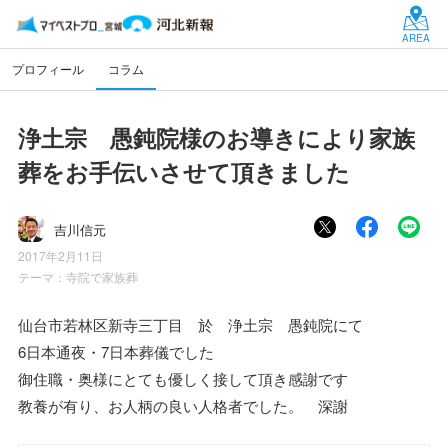
AREA
プロフィール
コラム
浄土宗 愚鈍院様のお導きにより家族
葬をお手伝いさせて頂きました
吉川信元
2017年2月11日
テーマ：
寺院で家族葬
仙台市若林区新寺三丁目 於 浄土宗 愚鈍院にて
6日本通夜・7日本葬儀でした
御住職・奥様にとても優しく接して頂き感謝です
教養が有り、お人柄の良い人格者でした。 深謝