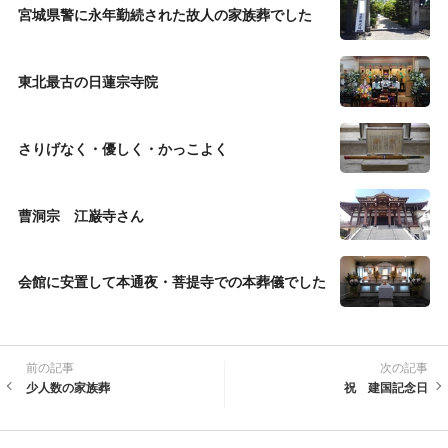
宮城県警に永年勤続された故人の家族葬でした
東北最古の日蓮宗寺院
さりげなく・優しく・かっこよく
曹洞宗 江巌寺さん
会館に安置して本通夜・菩提寺での本葬儀でした
前の記事
次の記事
少人数の家族葬
祝 建国記念日