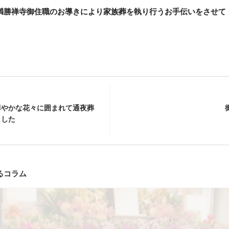
満勝禅寺御住職のお導きにより家族葬を執り行うお手伝いをさせて
鮮やかな花々に囲まれて通夜葬
ました
るコラム