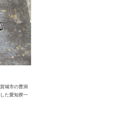
賀城市の曹洞
した愛知揆一