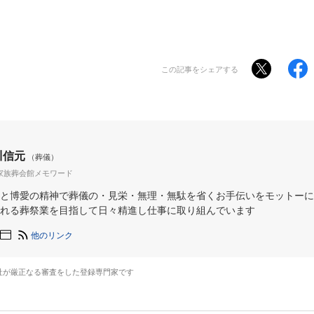
この記事をシェアする
川信元
（葬儀）
家族葬会館メモワード
と博愛の精神で葬儀の・見栄・無理・無駄を省くお手伝いをモットーに
れる葬祭業を目指して日々精進し仕事に取り組んでいます
他のリンク
社が厳正なる審査をした登録専門家です