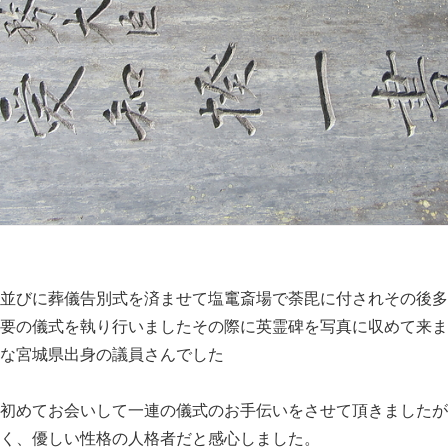
並びに葬儀告別式を済ませて塩竃斎場で荼毘に付されその後多
要の儀式を執り行いましたその際に英霊碑を写真に収めて来ま
な宮城県出身の議員さんでした
初めてお会いして一連の儀式のお手伝いをさせて頂きましたが
く、優しい性格の人格者だと感心しました。