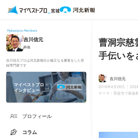
Mybestpro Members
曹洞宗慈
吉川信元
葬儀
手伝いを
吉川信元プロは河北新報社が厳正なる審査をした登
録専門家です
吉川信元
マイベストプロ・
2016年4月28日
202
インタビュー
テーマ：
菩提寺で家族
プロフィール
コラム