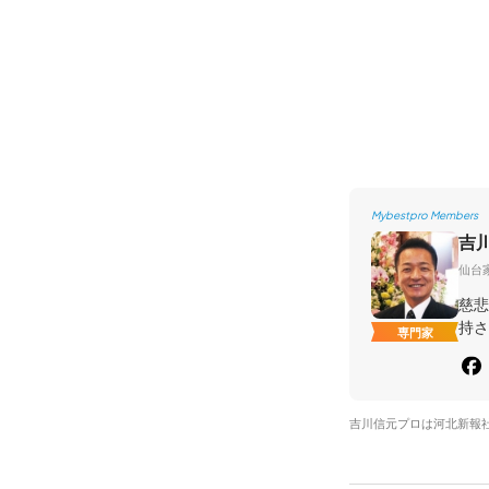
Mybestpro Members
吉
仙台
慈悲
持さ
専門家
吉川信元プロは河北新報