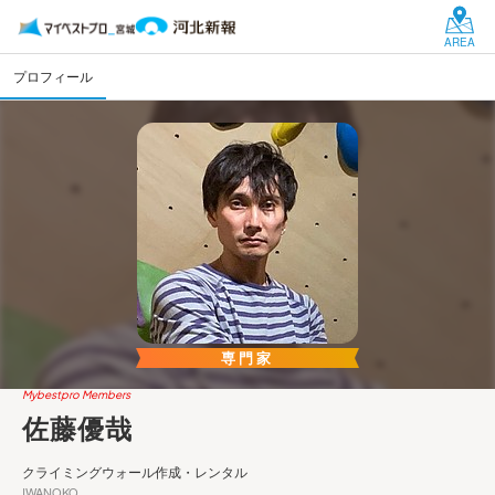
AREA
プロフィール
専門家
Mybestpro Members
佐藤優哉
クライミングウォール作成・レンタル
IWANOKO