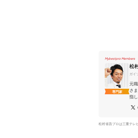
Mybestpro Members
松
ガイ
元職
さま
専門家
指し
松村省吾プロは三重テレ