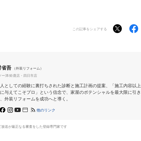
この記事をシェアする
村省吾
（外装リフォーム）
ソー津/鈴鹿店・四日市店
人としての経験に裏打ちされた診断と施工計画の提案、「施工内容以上
に与えてこそプロ」という信念で、家屋のポテンシャルを最大限に引き
、外装リフォームを成功へと導く。
他のリンク
ビ放送が厳正なる審査をした登録専門家です