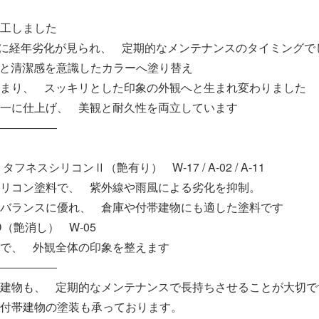
工しました
 外壁に経年劣化が見られ、 定期的なメンテナンスのタイミングで
明るさと清潔感を意識したカラーへ塗り替え
まり、 スッキリとした印象の外観へと生まれ変わりました
一に仕上げ、 美観と耐久性を両立しています
―――――
フネスシリコンⅡ（艶有り） W-17 / A-02 / A-11
リコン塗料で、 紫外線や雨風による劣化を抑制。
バランスに優れ、 倉庫や付帯建物にも適した塗料です
（艶消し） W-05
で、 外観全体の印象を整えます
―――――
建物も、 定期的なメンテナンスで長持ちさせることが大切で
付帯建物の塗装も承っております。