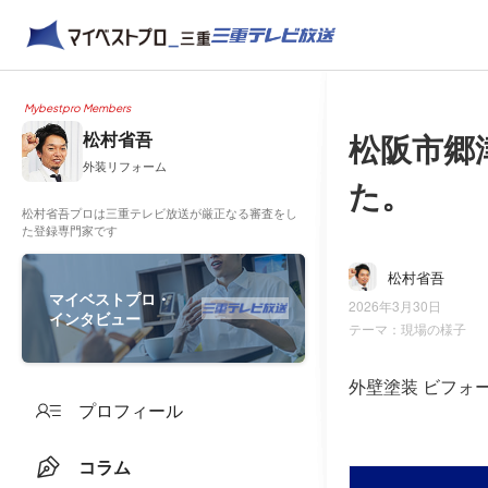
Mybestpro Members
松阪市郷
松村省吾
外装リフォーム
た。
松村省吾プロは三重テレビ放送が厳正なる審査をし
た登録専門家です
松村省吾
マイベストプロ・
2026年3月30日
インタビュー
テーマ：
現場の様子
外壁塗装 ビフォ
プロフィール
コラム