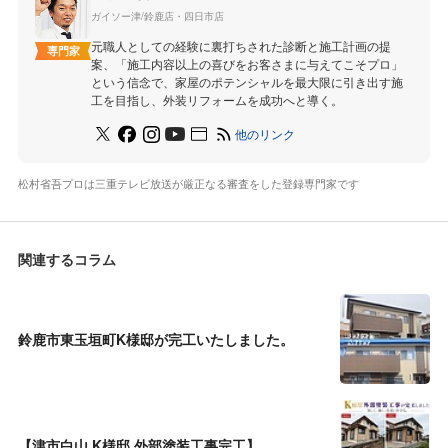
ガイソー津/鈴鹿店・四日市店
元職人としての経験に裏打ちされた診断と施工計画の提
専門家
案、「施工内容以上の喜びをお客さまに与えてこそプロ」
という信念で、家屋のポテンシャルを最大限に引き出す施
工を目指し、外装リフォームを成功へと導く。
他のリンク
松村省吾プロは三重テレビ放送が厳正なる審査をした登録専門家です
関連するコラム
鈴鹿市東玉垣町K様邸が完工いたしました。
【津市白山 K様邸 外部塗装工事完工】