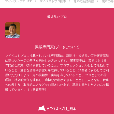
マイベストプロ TOP
マイベストプロ熊本
熊本の冠婚葬祭
熊本の葬
最近見たプロ
掲載専門家(プロ)について
マイベストプロに掲載されている専門家は、新聞社・放送局の広告審査基準
に基づいた一定の基準を満たした方たちです。 審査基準は、業界における
専門的な知識・技術を有していること、プロフェッショナルとして活動して
いること、適切な資格や許認可を取得していること、消費者に安心してご利
用いただけるよう一定の信頼性・実績を有していること、 プロとしての倫
理観・社会的責任を理解し、適切な行動ができることとし、人となり、仕事
への考え方、取り組み方などをお聞きした上で、基準を満たした方のみを掲
載しています。［→
審査基準
］