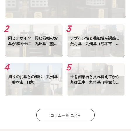
同じデザイン、同じ石種のお
デザイン性と機能性を調整し
墓が隣同士に 九州墓（熊本
たお墓 九州墓（熊本市 U
市 M家）
家）
周りのお墓との調和 九州墓
土を割栗石と入れ替えてから
（熊本市 H家）
基礎工事 九州墓（宇城市
S家）
コラム一覧に戻る