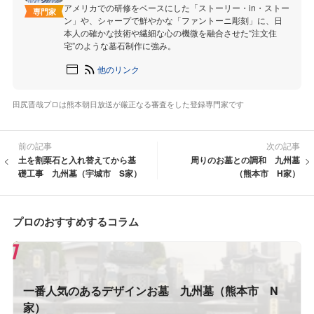
アメリカでの研修をベースにした「ストーリー・in・ストー
専門家
ン」や、シャープで鮮やかな「ファントーニ彫刻」に、日
本人の確かな技術や繊細な心の機微を融合させた“注文住
宅”のような墓石制作に強み。
他のリンク
田尻晋哉プロは熊本朝日放送が厳正なる審査をした登録専門家です
前の記事
次の記事
土を割栗石と入れ替えてから基
周りのお墓との調和 九州墓
礎工事 九州墓（宇城市 S家）
（熊本市 H家）
プロのおすすめするコラム
一番人気のあるデザインお墓 九州墓（熊本市 N
家）