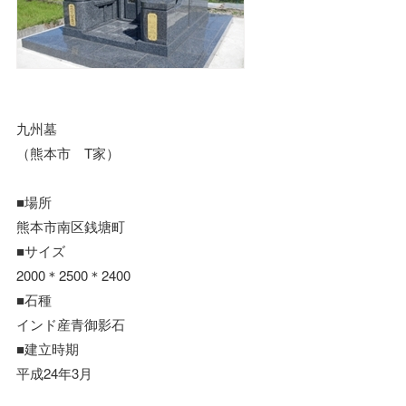
九州墓
（熊本市 T家）
■場所
熊本市南区銭塘町
■サイズ
2000＊2500＊2400
■石種
インド産青御影石
■建立時期
平成24年3月