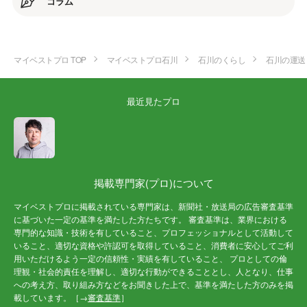
コラム
マイベストプロ TOP
マイベストプロ石川
石川のくらし
石川の運送
最近見たプロ
掲載専門家(プロ)について
マイベストプロに掲載されている専門家は、新聞社・放送局の広告審査基準
に基づいた一定の基準を満たした方たちです。 審査基準は、業界における
専門的な知識・技術を有していること、プロフェッショナルとして活動して
いること、適切な資格や許認可を取得していること、消費者に安心してご利
用いただけるよう一定の信頼性・実績を有していること、 プロとしての倫
理観・社会的責任を理解し、適切な行動ができることとし、人となり、仕事
への考え方、取り組み方などをお聞きした上で、基準を満たした方のみを掲
載しています。［→
審査基準
］