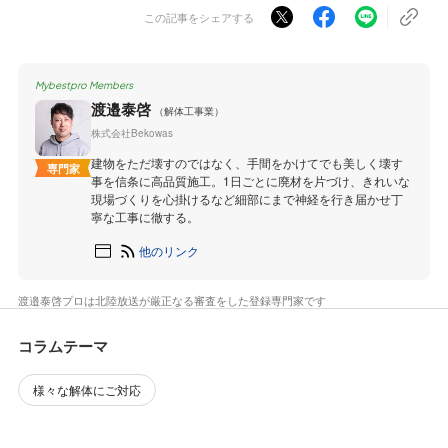
この記事をシェアする
Mybestpro Members
渡邉泰啓
（解体工事業）
株式会社Bekowas
建物をただ壊すのではなく、手間をかけてでも美しく壊す
専門家
事を信条に高品質施工。1日ごとに廃材を片づけ、きれいな
現場づくりを心掛けるなど細部にまで神経を行き届かせ丁
寧な工事に徹する。
他のリンク
渡邉泰啓プロは北陸放送が厳正なる審査をした登録専門家です
コラムテーマ
様々な解体にご対応