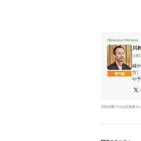
Mybestpro Members
川
佳耀
鍼や
方）
専門家
や予
川村佳耀プロは北海道テ