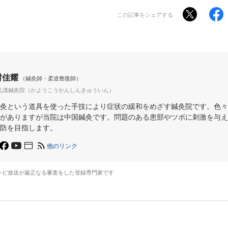
この記事をシェアする
村佳耀
（鍼灸師・柔道整復師）
弘漢鍼灸院（かようこうかんしんきゅういん）
灸という道具を使った手技により症状の緩和をめざす鍼灸院です。色々
がありますが当院は中国鍼灸です。問題のある患部やツボに刺激を与え
防を目指します。
他のリンク
レビ放送が厳正なる審査をした登録専門家です