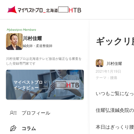
Mybestpro Members
ギックリ
川村佳耀
鍼灸師・柔道整復師
川村佳耀プロは北海道テレビ放送が厳正なる審査を
川村佳耀
した登録専門家です
2021年1月19日
テーマ：
腰痛
マイベストプロ・
インタビュー
いつもご覧になっ
佳耀弘漢鍼灸院の
プロフィール
本日はぎっくり腰
コラム