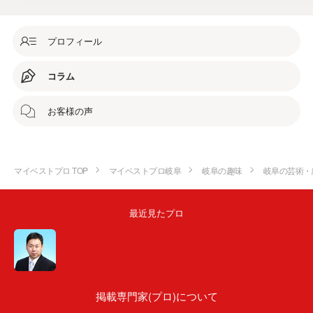
プロフィール
コラム
お客様の声
マイベストプロ TOP
マイベストプロ岐阜
岐阜の趣味
岐阜の芸術・
最近見たプロ
掲載専門家(プロ)について