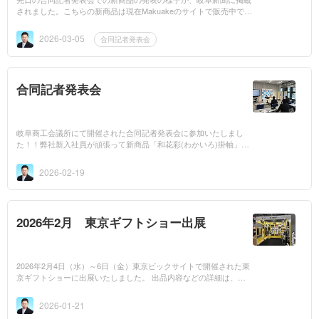
されました。こちらの新商品は現在Makuakeのサイトで販売中で
す！！応援よろしくお願い致します！商品のURL ↓https://www.ma
kuake.com/proj...
2026-03-05
合同記者発表会
合同記者発表会
岐阜商工会議所にて開催された合同記者発表会に参加いたしまし
た！！弊社新入社員が頑張って新商品「和花彩(わかいろ)掛軸」を
プレゼンさせていただきました。※合同記者発表会の様子はこちら
より動画でご確認...
2026-02-19
2026年2月 東京ギフトショー出展
2026年2月4日（水）～6日（金）東京ビックサイトで開催された東
京ギフトショーに出展いたしました。 出品内容などの詳細は、下
記ギフトショー専用ページからご確認くださいませ。https://kaitaku
do.co.jp/oth...
2026-01-21