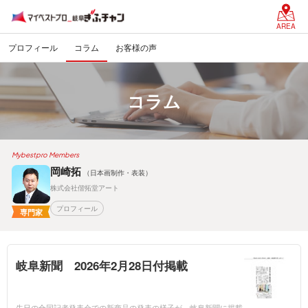
AREA
プロフィール
コラム
お客様の声
コラム
Mybestpro Members
岡崎拓
（日本画制作・表装）
株式会社偕拓堂アート
プロフィール
専門家
岐阜新聞 2026年2月28日付掲載
先日の合同記者発表会での新商品の発表の様子が、岐阜新聞に掲載