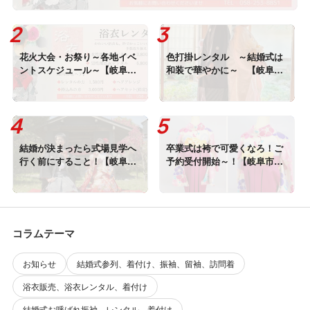
花火大会・お祭り～各地イベ
色打掛レンタル ～結婚式は
ントスケジュール～【岐阜
和装で華やかに～ 【岐阜市
浴衣レンタル 着付け】2026
の和装レンタル】14
年7月・8月
結婚が決まったら式場見学へ
卒業式は袴で可愛くなろ！ご
行く前にすること！【岐阜
予約受付開始～！【岐阜市
市 貸衣装 結婚式場 お得
貸衣装 卒業式 卒業袴レン
情報】
タル 着付け】
コラムテーマ
お知らせ
結婚式参列、着付け、振袖、留袖、訪問着
浴衣販売、浴衣レンタル、着付け
結婚式お呼ばれ振袖、レンタル、着付け