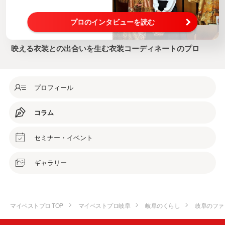
プロのインタビューを読む
映える衣装との出合いを生む衣装コーディネートのプロ
プロフィール
コラム
セミナー・イベント
ギャラリー
マイベストプロ TOP
マイベストプロ岐阜
岐阜のくらし
岐阜のファ