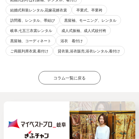
結婚式和装レンタル,花嫁花婿衣裳
卒業式、卒業袴
訪問着、レンタル、帯結び
黒留袖、モーニング、レンタル
岐阜,七五三衣裳レンタル
成人式振袖、成人式紋付袴
黒留袖、コーディネート
浴衣 着付け
ご両親列席衣裳,着付け
貸衣装,浴衣販売,浴衣レンタル,着付け
コラム一覧に戻る