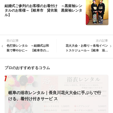
結婚式ご参列のお客様のお着付け ～黒留袖レン
タルのお客様～【岐阜市 貸衣装 黒留袖レンタ
ル】
前の記事
次の記事
色打掛レンタル ～結婚式は和
花火大会・お祭り～各地イベン
装で華やかに～ 【岐阜市の和
トスケジュール～【岐阜 浴衣
装レンタル】14
レンタル 着付け】2026年7
月・8月
プロのおすすめするコラム
岐阜の浴衣レンタル｜長良川花火大会に手ぶらで行
ける、着付け付きサービ ス