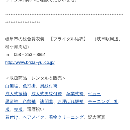
********************************************************************
********************
岐阜市の総合貸衣装 【ブライダル結衣】 （岐阜駅周辺、
柳ケ瀬周辺）
℡ 058－253－8851
http://www.bridal-yui.co.jp/
＜取扱商品 レンタル＆販売＞
白無垢
、
色打掛
、
男紋付袴
成人式振袖
、
成人式男紋付袴
、
卒業式袴
、
七五三
黒留袖、色留袖
、
訪問着
、
お呼ばれ振袖
、
モーニング、礼
服
、
喪服
、還暦祝い
着付け、ヘアメイク
、
着物クリーニング
、記念写真